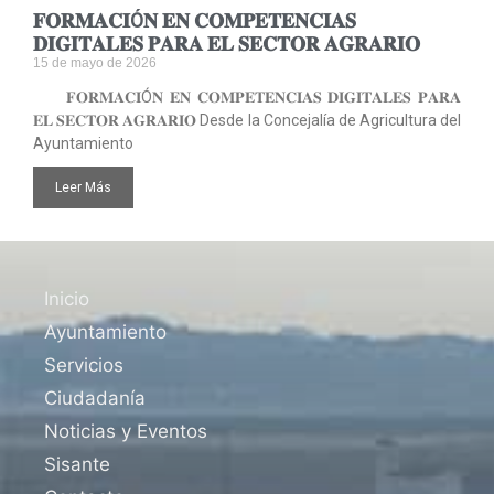
𝐅𝐎𝐑𝐌𝐀𝐂𝐈Ó𝐍 𝐄𝐍 𝐂𝐎𝐌𝐏𝐄𝐓𝐄𝐍𝐂𝐈𝐀𝐒
𝐃𝐈𝐆𝐈𝐓𝐀𝐋𝐄𝐒 𝐏𝐀𝐑𝐀 𝐄𝐋 𝐒𝐄𝐂𝐓𝐎𝐑 𝐀𝐆𝐑𝐀𝐑𝐈𝐎
15 de mayo de 2026
𝐅𝐎𝐑𝐌𝐀𝐂𝐈Ó𝐍 𝐄𝐍 𝐂𝐎𝐌𝐏𝐄𝐓𝐄𝐍𝐂𝐈𝐀𝐒 𝐃𝐈𝐆𝐈𝐓𝐀𝐋𝐄𝐒 𝐏𝐀𝐑𝐀
𝐄𝐋 𝐒𝐄𝐂𝐓𝐎𝐑 𝐀𝐆𝐑𝐀𝐑𝐈𝐎 Desde la Concejalía de Agricultura del
Ayuntamiento
Leer Más
Inicio
Ayuntamiento
Servicios
Ciudadanía
Noticias y Eventos
Sisante