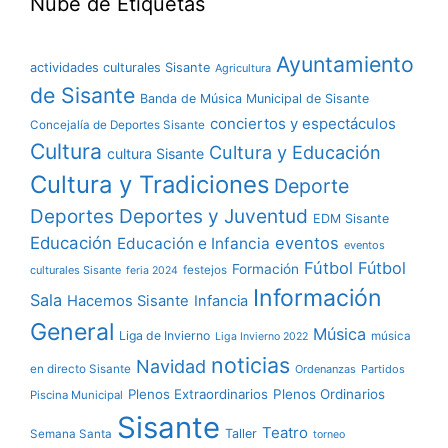
Nube de Etiquetas
Ayuntamiento
actividades culturales Sisante
Agricultura
de Sisante
Banda de Música Municipal de Sisante
conciertos y espectáculos
Concejalía de Deportes Sisante
Cultura
Cultura y Educación
cultura Sisante
Cultura y Tradiciones
Deporte
Deportes y Juventud
Deportes
EDM Sisante
Educación
eventos
Educación e Infancia
eventos
Fútbol
Fútbol
Formación
culturales Sisante
festejos
feria 2024
Información
Sala
Hacemos Sisante
Infancia
General
Música
Liga de Invierno
música
Liga Invierno 2022
noticias
Navidad
en directo Sisante
Ordenanzas
Partidos
Plenos Extraordinarios
Plenos Ordinarios
Piscina Municipal
Sisante
Teatro
Taller
Semana Santa
torneo