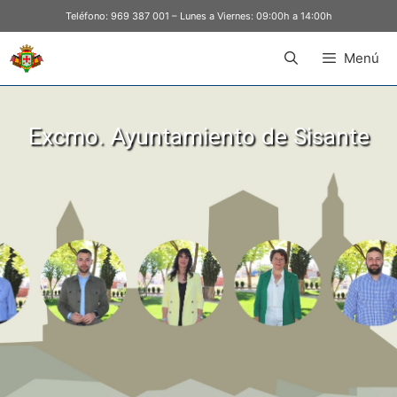
Teléfono:
969 387 001
– Lunes a Viernes: 09:00h a 14:00h
Menú
Excmo. Ayuntamiento de Sisante