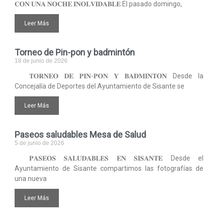
𝐂𝐎𝐍 𝐔𝐍𝐀 𝐍𝐎𝐂𝐇𝐄 𝐈𝐍𝐎𝐋𝐕𝐈𝐃𝐀𝐁𝐋𝐄 El pasado domingo,
Leer Más
Torneo de Pin-pon y badmintón
18 de junio de 2026
𝐓𝐎𝐑𝐍𝐄𝐎 𝐃𝐄 𝐏𝐈𝐍-𝐏𝐎𝐍 𝐘 𝐁𝐀𝐃𝐌𝐈𝐍𝐓𝐎́𝐍 Desde la
Concejalía de Deportes del Ayuntamiento de Sisante se
Leer Más
Paseos saludables Mesa de Salud
5 de junio de 2026
𝐏𝐀𝐒𝐄𝐎𝐒 𝐒𝐀𝐋𝐔𝐃𝐀𝐁𝐋𝐄𝐒 𝐄𝐍 𝐒𝐈𝐒𝐀𝐍𝐓𝐄 Desde el
Ayuntamiento de Sisante compartimos las fotografías de
una nueva
Leer Más