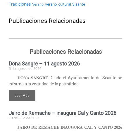
Tradiciones
verano cultural Sisante
Verano
Publicaciones Relacionadas
Publicaciones Relacionadas
Dona Sangre – 11 agosto 2026
5 de agosto de 2026
𝐃𝐎𝐍𝐀 𝐒𝐀𝐍𝐆𝐑𝐄 Desde el Ayuntamiento de Sisante se
informa a la vecindad de la posibilidad
Leer Más
Jairo de Remache – inaugura Cal y Canto 2026
10 de julio de 2026
𝐉𝐀𝐈𝐑𝐎 𝐃𝐄 𝐑𝐄𝐌𝐀𝐂𝐇𝐄 𝐈𝐍𝐀𝐔𝐆𝐔𝐑𝐀 𝐂𝐀𝐋 𝐘 𝐂𝐀𝐍𝐓𝐎 𝟐𝟎𝟐𝟔