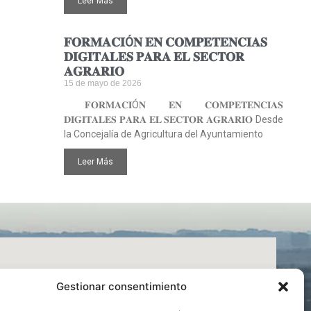
Leer Más
𝐅𝐎𝐑𝐌𝐀𝐂𝐈Ó𝐍 𝐄𝐍 𝐂𝐎𝐌𝐏𝐄𝐓𝐄𝐍𝐂𝐈𝐀𝐒
𝐃𝐈𝐆𝐈𝐓𝐀𝐋𝐄𝐒 𝐏𝐀𝐑𝐀 𝐄𝐋 𝐒𝐄𝐂𝐓𝐎𝐑
𝐀𝐆𝐑𝐀𝐑𝐈𝐎
15 de mayo de 2026
𝐅𝐎𝐑𝐌𝐀𝐂𝐈Ó𝐍 𝐄𝐍 𝐂𝐎𝐌𝐏𝐄𝐓𝐄𝐍𝐂𝐈𝐀𝐒
𝐃𝐈𝐆𝐈𝐓𝐀𝐋𝐄𝐒 𝐏𝐀𝐑𝐀 𝐄𝐋 𝐒𝐄𝐂𝐓𝐎𝐑 𝐀𝐆𝐑𝐀𝐑𝐈𝐎 Desde
la Concejalía de Agricultura del Ayuntamiento
Leer Más
Gestionar consentimiento