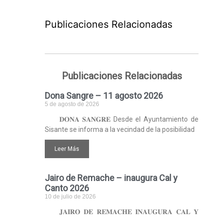
Publicaciones Relacionadas
Publicaciones Relacionadas
Dona Sangre – 11 agosto 2026
5 de agosto de 2026
𝐃𝐎𝐍𝐀 𝐒𝐀𝐍𝐆𝐑𝐄 Desde el Ayuntamiento de
Sisante se informa a la vecindad de la posibilidad
Leer Más
Jairo de Remache – inaugura Cal y
Canto 2026
10 de julio de 2026
𝐉𝐀𝐈𝐑𝐎 𝐃𝐄 𝐑𝐄𝐌𝐀𝐂𝐇𝐄 𝐈𝐍𝐀𝐔𝐆𝐔𝐑𝐀 𝐂𝐀𝐋 𝐘