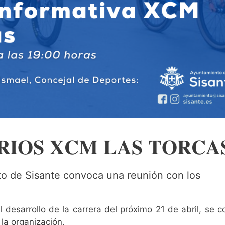
𝐑𝐈𝐎𝐒 𝐗𝐂𝐌 𝐋𝐀𝐒 𝐓𝐎𝐑𝐂𝐀
to de Sisante convoca una reunión con los
el desarrollo de la carrera del próximo 21 de abril, se 
la organización.