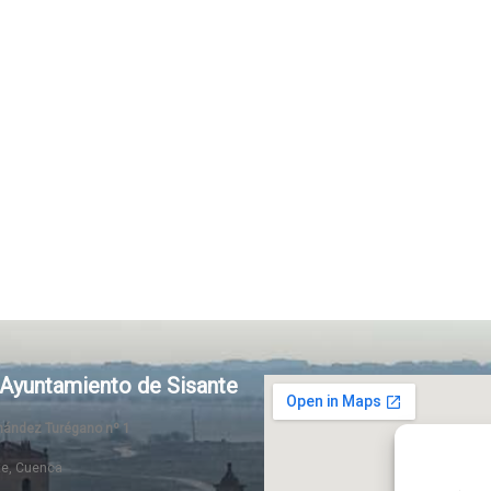
Ayuntamiento de Sisante
rnández Turégano nº 1
te, Cuenca