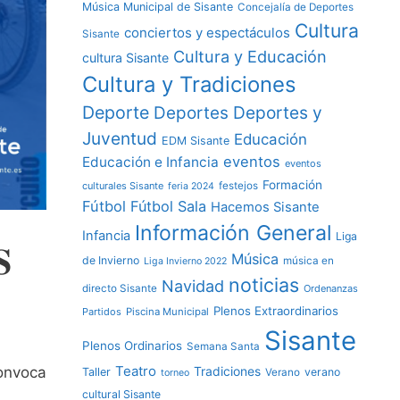
Música Municipal de Sisante
Concejalía de Deportes
Cultura
conciertos y espectáculos
Sisante
Cultura y Educación
cultura Sisante
Cultura y Tradiciones
Deporte
Deportes y
Deportes
Juventud
Educación
EDM Sisante
eventos
Educación e Infancia
eventos
Formación
culturales Sisante
festejos
feria 2024
Fútbol
Fútbol Sala
Hacemos Sisante
Información General
Infancia
Liga

Música
de Invierno
música en
Liga Invierno 2022
noticias
Navidad
directo Sisante
Ordenanzas
Plenos Extraordinarios
Partidos
Piscina Municipal
Sisante
Plenos Ordinarios
Semana Santa
Teatro
convoca
Tradiciones
Taller
verano
Verano
torneo
cultural Sisante