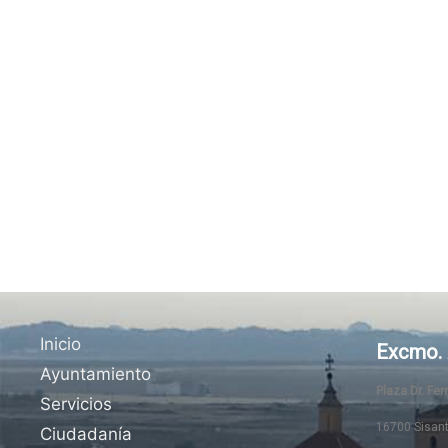
Inicio
Excmo. 
Ayuntamiento
Plaza Dr. Fe
Servicios
16700 Sisan
Ciudadanía