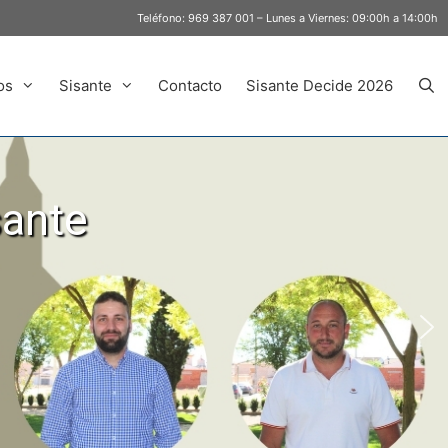
Teléfono:
969 387 001
– Lunes a Viernes: 09:00h a 14:00h
os
Sisante
Contacto
Sisante Decide 2026
sante