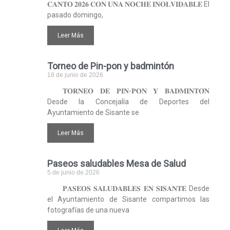
𝐂𝐀𝐍𝐓𝐎 𝟐𝟎𝟐𝟔 𝐂𝐎𝐍 𝐔𝐍𝐀 𝐍𝐎𝐂𝐇𝐄 𝐈𝐍𝐎𝐋𝐕𝐈𝐃𝐀𝐁𝐋𝐄 El
pasado domingo,
Leer Más
Torneo de Pin-pon y badmintón
18 de junio de 2026
𝐓𝐎𝐑𝐍𝐄𝐎 𝐃𝐄 𝐏𝐈𝐍-𝐏𝐎𝐍 𝐘 𝐁𝐀𝐃𝐌𝐈𝐍𝐓𝐎́𝐍
Desde la Concejalía de Deportes del
Ayuntamiento de Sisante se
Leer Más
Paseos saludables Mesa de Salud
5 de junio de 2026
𝐏𝐀𝐒𝐄𝐎𝐒 𝐒𝐀𝐋𝐔𝐃𝐀𝐁𝐋𝐄𝐒 𝐄𝐍 𝐒𝐈𝐒𝐀𝐍𝐓𝐄 Desde
el Ayuntamiento de Sisante compartimos las
fotografías de una nueva