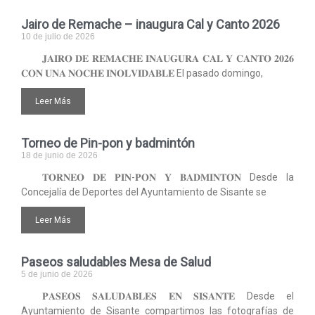
Jairo de Remache – inaugura Cal y Canto 2026
10 de julio de 2026
𝐉𝐀𝐈𝐑𝐎 𝐃𝐄 𝐑𝐄𝐌𝐀𝐂𝐇𝐄 𝐈𝐍𝐀𝐔𝐆𝐔𝐑𝐀 𝐂𝐀𝐋 𝐘 𝐂𝐀𝐍𝐓𝐎 𝟐𝟎𝟐𝟔
𝐂𝐎𝐍 𝐔𝐍𝐀 𝐍𝐎𝐂𝐇𝐄 𝐈𝐍𝐎𝐋𝐕𝐈𝐃𝐀𝐁𝐋𝐄 El pasado domingo,
Leer Más
Torneo de Pin-pon y badmintón
18 de junio de 2026
𝐓𝐎𝐑𝐍𝐄𝐎 𝐃𝐄 𝐏𝐈𝐍-𝐏𝐎𝐍 𝐘 𝐁𝐀𝐃𝐌𝐈𝐍𝐓𝐎́𝐍 Desde la
Concejalía de Deportes del Ayuntamiento de Sisante se
Leer Más
Paseos saludables Mesa de Salud
5 de junio de 2026
𝐏𝐀𝐒𝐄𝐎𝐒 𝐒𝐀𝐋𝐔𝐃𝐀𝐁𝐋𝐄𝐒 𝐄𝐍 𝐒𝐈𝐒𝐀𝐍𝐓𝐄 Desde el
Ayuntamiento de Sisante compartimos las fotografías de