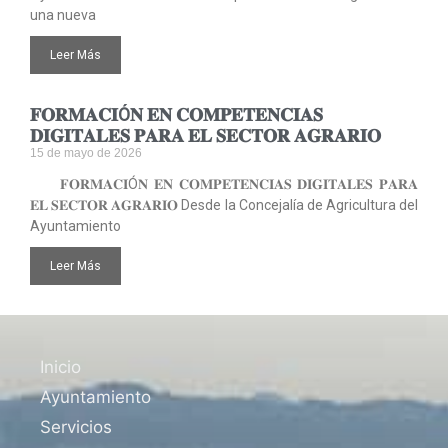
una nueva
Leer Más
𝐅𝐎𝐑𝐌𝐀𝐂𝐈Ó𝐍 𝐄𝐍 𝐂𝐎𝐌𝐏𝐄𝐓𝐄𝐍𝐂𝐈𝐀𝐒
𝐃𝐈𝐆𝐈𝐓𝐀𝐋𝐄𝐒 𝐏𝐀𝐑𝐀 𝐄𝐋 𝐒𝐄𝐂𝐓𝐎𝐑 𝐀𝐆𝐑𝐀𝐑𝐈𝐎
15 de mayo de 2026
𝐅𝐎𝐑𝐌𝐀𝐂𝐈Ó𝐍 𝐄𝐍 𝐂𝐎𝐌𝐏𝐄𝐓𝐄𝐍𝐂𝐈𝐀𝐒 𝐃𝐈𝐆𝐈𝐓𝐀𝐋𝐄𝐒 𝐏𝐀𝐑𝐀
𝐄𝐋 𝐒𝐄𝐂𝐓𝐎𝐑 𝐀𝐆𝐑𝐀𝐑𝐈𝐎 Desde la Concejalía de Agricultura del
Ayuntamiento
Leer Más
Inicio
Ayuntamiento
Servicios