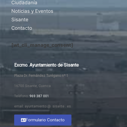
Ciudadanía
Noticias y Eventos
Sisante
Contacto
[wt_cli_manage_consent]
Excmo. Ayuntamiento de Sisante
Plaza Dr. Fernández Turégano nº 1
16700 Sisante, Cuenca
Teléfono:
969 387 001
email: ayuntamiento @ sisante . es
Formulario Contacto