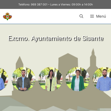
Teléfono:
969 387 001
– Lunes a Viernes: 09:00h a 14:00h
Menú
Excmo. Ayuntamiento de Sisante