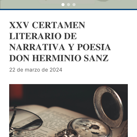
𝐗𝐗𝐕 𝐂𝐄𝐑𝐓𝐀𝐌𝐄𝐍
𝐋𝐈𝐓𝐄𝐑𝐀𝐑𝐈𝐎 𝐃𝐄
𝐍𝐀𝐑𝐑𝐀𝐓𝐈𝐕𝐀 𝐘 𝐏𝐎𝐄𝐒𝐈́𝐀
𝐃𝐎𝐍 𝐇𝐄𝐑𝐌𝐈𝐍𝐈𝐎 𝐒𝐀𝐍𝐙
22 de marzo de 2024