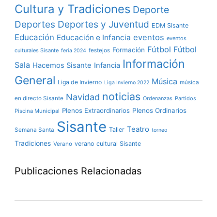
Cultura y Tradiciones
Deporte
Deportes y Juventud
Deportes
EDM Sisante
Educación
eventos
Educación e Infancia
eventos
Fútbol
Fútbol
Formación
culturales Sisante
festejos
feria 2024
Información
Sala
Hacemos Sisante
Infancia
General
Música
Liga de Invierno
música
Liga Invierno 2022
noticias
Navidad
en directo Sisante
Ordenanzas
Partidos
Plenos Extraordinarios
Plenos Ordinarios
Piscina Municipal
Sisante
Teatro
Taller
Semana Santa
torneo
Tradiciones
verano cultural Sisante
Verano
Publicaciones Relacionadas