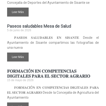
Concejalía de Deportes del Ayuntamiento de Sisante se
Leer Más
Paseos saludables Mesa de Salud
5 de junio de 2026
𝐏𝐀𝐒𝐄𝐎𝐒 𝐒𝐀𝐋𝐔𝐃𝐀𝐁𝐋𝐄𝐒 𝐄𝐍 𝐒𝐈𝐒𝐀𝐍𝐓𝐄 Desde el
Ayuntamiento de Sisante compartimos las fotografías de
una nueva
Leer Más
𝐅𝐎𝐑𝐌𝐀𝐂𝐈Ó𝐍 𝐄𝐍 𝐂𝐎𝐌𝐏𝐄𝐓𝐄𝐍𝐂𝐈𝐀𝐒
𝐃𝐈𝐆𝐈𝐓𝐀𝐋𝐄𝐒 𝐏𝐀𝐑𝐀 𝐄𝐋 𝐒𝐄𝐂𝐓𝐎𝐑 𝐀𝐆𝐑𝐀𝐑𝐈𝐎
15 de mayo de 2026
𝐅𝐎𝐑𝐌𝐀𝐂𝐈Ó𝐍 𝐄𝐍 𝐂𝐎𝐌𝐏𝐄𝐓𝐄𝐍𝐂𝐈𝐀𝐒 𝐃𝐈𝐆𝐈𝐓𝐀𝐋𝐄𝐒 𝐏𝐀𝐑𝐀
𝐄𝐋 𝐒𝐄𝐂𝐓𝐎𝐑 𝐀𝐆𝐑𝐀𝐑𝐈𝐎 Desde la Concejalía de Agricultura del
Ayuntamiento