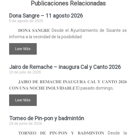
Publicaciones Relacionadas
Dona Sangre – 11 agosto 2026
5 de agosto de 2026
𝐃𝐎𝐍𝐀 𝐒𝐀𝐍𝐆𝐑𝐄 Desde el Ayuntamiento de Sisante se
informa a la vecindad de la posibilidad
Leer Más
Jairo de Remache – inaugura Cal y Canto 2026
10 de julio de 2026
𝐉𝐀𝐈𝐑𝐎 𝐃𝐄 𝐑𝐄𝐌𝐀𝐂𝐇𝐄 𝐈𝐍𝐀𝐔𝐆𝐔𝐑𝐀 𝐂𝐀𝐋 𝐘 𝐂𝐀𝐍𝐓𝐎 𝟐𝟎𝟐𝟔
𝐂𝐎𝐍 𝐔𝐍𝐀 𝐍𝐎𝐂𝐇𝐄 𝐈𝐍𝐎𝐋𝐕𝐈𝐃𝐀𝐁𝐋𝐄 El pasado domingo,
Leer Más
Torneo de Pin-pon y badmintón
18 de junio de 2026
𝐓𝐎𝐑𝐍𝐄𝐎 𝐃𝐄 𝐏𝐈𝐍-𝐏𝐎𝐍 𝐘 𝐁𝐀𝐃𝐌𝐈𝐍𝐓𝐎́𝐍 Desde la