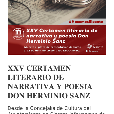
𝐗𝐗𝐕 𝐂𝐄𝐑𝐓𝐀𝐌𝐄𝐍
𝐋𝐈𝐓𝐄𝐑𝐀𝐑𝐈𝐎 𝐃𝐄
𝐍𝐀𝐑𝐑𝐀𝐓𝐈𝐕𝐀 𝐘 𝐏𝐎𝐄𝐒𝐈́𝐀
𝐃𝐎𝐍 𝐇𝐄𝐑𝐌𝐈𝐍𝐈𝐎 𝐒𝐀𝐍𝐙
Desde la Concejalía de Cultura del