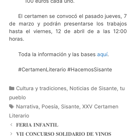
100 euros cada uno.
El certamen se convocó el pasado jueves, 7
de marzo y podrán presentarse los trabajos
hasta el viernes, 12 de abril de a las 12:00
horas.
Toda la información y las bases
aquí
.
#CertamenLiterario #HacemosSisante
Cultura y tradiciones
,
Noticias de Sisante, tu
pueblo
Narrativa
,
Poesía
,
Sisante
,
XXV Certamen
Literario
𝐅𝐄𝐑𝐈𝐀 𝐈𝐍𝐅𝐀𝐍𝐓𝐈𝐋
𝐕𝐈𝐈 𝐂𝐎𝐍𝐂𝐔𝐑𝐒𝐎 𝐒𝐎𝐋𝐈𝐃𝐀𝐑𝐈𝐎 𝐃𝐄 𝐕𝐈𝐍𝐎𝐒