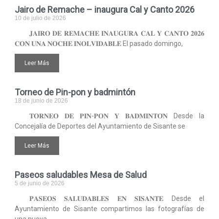
Jairo de Remache – inaugura Cal y Canto 2026
10 de julio de 2026
𝐉𝐀𝐈𝐑𝐎 𝐃𝐄 𝐑𝐄𝐌𝐀𝐂𝐇𝐄 𝐈𝐍𝐀𝐔𝐆𝐔𝐑𝐀 𝐂𝐀𝐋 𝐘 𝐂𝐀𝐍𝐓𝐎 𝟐𝟎𝟐𝟔
𝐂𝐎𝐍 𝐔𝐍𝐀 𝐍𝐎𝐂𝐇𝐄 𝐈𝐍𝐎𝐋𝐕𝐈𝐃𝐀𝐁𝐋𝐄 El pasado domingo,
Leer Más
Torneo de Pin-pon y badmintón
18 de junio de 2026
𝐓𝐎𝐑𝐍𝐄𝐎 𝐃𝐄 𝐏𝐈𝐍-𝐏𝐎𝐍 𝐘 𝐁𝐀𝐃𝐌𝐈𝐍𝐓𝐎́𝐍 Desde la
Concejalía de Deportes del Ayuntamiento de Sisante se
Leer Más
Paseos saludables Mesa de Salud
5 de junio de 2026
𝐏𝐀𝐒𝐄𝐎𝐒 𝐒𝐀𝐋𝐔𝐃𝐀𝐁𝐋𝐄𝐒 𝐄𝐍 𝐒𝐈𝐒𝐀𝐍𝐓𝐄 Desde el
Ayuntamiento de Sisante compartimos las fotografías de
una nueva