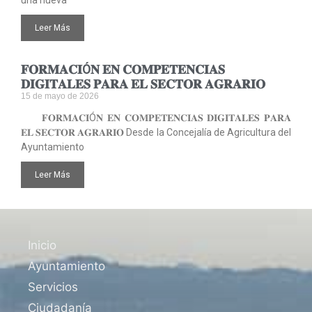
Leer Más
𝐅𝐎𝐑𝐌𝐀𝐂𝐈Ó𝐍 𝐄𝐍 𝐂𝐎𝐌𝐏𝐄𝐓𝐄𝐍𝐂𝐈𝐀𝐒
𝐃𝐈𝐆𝐈𝐓𝐀𝐋𝐄𝐒 𝐏𝐀𝐑𝐀 𝐄𝐋 𝐒𝐄𝐂𝐓𝐎𝐑 𝐀𝐆𝐑𝐀𝐑𝐈𝐎
15 de mayo de 2026
𝐅𝐎𝐑𝐌𝐀𝐂𝐈Ó𝐍 𝐄𝐍 𝐂𝐎𝐌𝐏𝐄𝐓𝐄𝐍𝐂𝐈𝐀𝐒 𝐃𝐈𝐆𝐈𝐓𝐀𝐋𝐄𝐒 𝐏𝐀𝐑𝐀
𝐄𝐋 𝐒𝐄𝐂𝐓𝐎𝐑 𝐀𝐆𝐑𝐀𝐑𝐈𝐎 Desde la Concejalía de Agricultura del
Ayuntamiento
Leer Más
Inicio
Ayuntamiento
Servicios
Ciudadanía