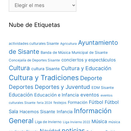
Nube de Etiquetas
Ayuntamiento
actividades culturales Sisante
Agricultura
de Sisante
Banda de Música Municipal de Sisante
conciertos y espectáculos
Concejalía de Deportes Sisante
Cultura
Cultura y Educación
cultura Sisante
Cultura y Tradiciones
Deporte
Deportes y Juventud
Deportes
EDM Sisante
Educación
eventos
Educación e Infancia
eventos
Fútbol
Fútbol
Formación
culturales Sisante
festejos
feria 2024
Información
Sala
Hacemos Sisante
Infancia
General
Música
Liga de Invierno
música
Liga Invierno 2022
noticias
Navidad