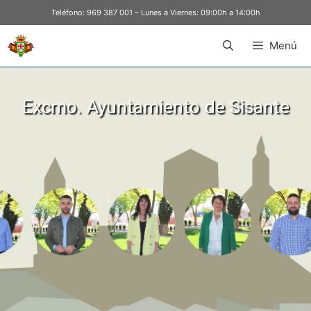
Teléfono:
969 387 001
– Lunes a Viernes: 09:00h a 14:00h
Menú
Excmo. Ayuntamiento de Sisante