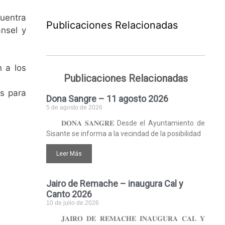
cuentra
Publicaciones Relacionadas
ansel y
n a los
Publicaciones Relacionadas
as para
Dona Sangre – 11 agosto 2026
5 de agosto de 2026
𝐃𝐎𝐍𝐀 𝐒𝐀𝐍𝐆𝐑𝐄 Desde el Ayuntamiento de
Sisante se informa a la vecindad de la posibilidad
Leer Más
Jairo de Remache – inaugura Cal y
Canto 2026
10 de julio de 2026
𝐉𝐀𝐈𝐑𝐎 𝐃𝐄 𝐑𝐄𝐌𝐀𝐂𝐇𝐄 𝐈𝐍𝐀𝐔𝐆𝐔𝐑𝐀 𝐂𝐀𝐋 𝐘