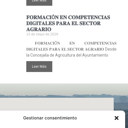
Leer Más
𝐅𝐎𝐑𝐌𝐀𝐂𝐈Ó𝐍 𝐄𝐍 𝐂𝐎𝐌𝐏𝐄𝐓𝐄𝐍𝐂𝐈𝐀𝐒
𝐃𝐈𝐆𝐈𝐓𝐀𝐋𝐄𝐒 𝐏𝐀𝐑𝐀 𝐄𝐋 𝐒𝐄𝐂𝐓𝐎𝐑
𝐀𝐆𝐑𝐀𝐑𝐈𝐎
15 de mayo de 2026
𝐅𝐎𝐑𝐌𝐀𝐂𝐈Ó𝐍 𝐄𝐍 𝐂𝐎𝐌𝐏𝐄𝐓𝐄𝐍𝐂𝐈𝐀𝐒
𝐃𝐈𝐆𝐈𝐓𝐀𝐋𝐄𝐒 𝐏𝐀𝐑𝐀 𝐄𝐋 𝐒𝐄𝐂𝐓𝐎𝐑 𝐀𝐆𝐑𝐀𝐑𝐈𝐎 Desde
la Concejalía de Agricultura del Ayuntamiento
Leer Más
Gestionar consentimiento