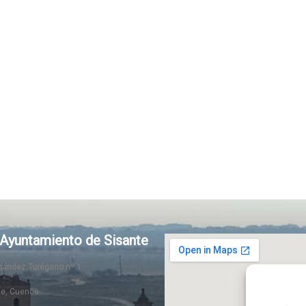
Ayuntamiento de Sisante
rnández Turégano nº 1
te, Cuenca