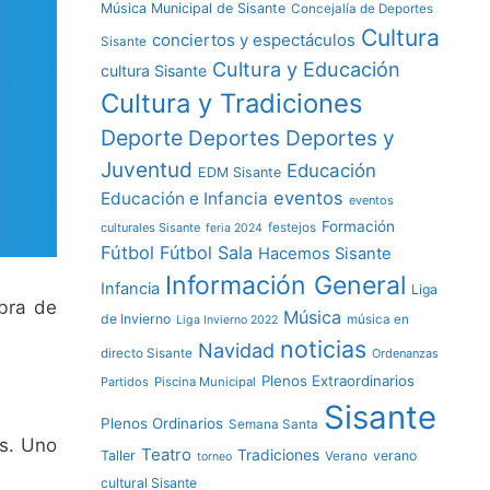
Música Municipal de Sisante
Concejalía de Deportes
Cultura
conciertos y espectáculos
Sisante
Cultura y Educación
cultura Sisante
Cultura y Tradiciones
Deporte
Deportes y
Deportes
Juventud
Educación
EDM Sisante
eventos
Educación e Infancia
eventos
Formación
culturales Sisante
festejos
feria 2024
Fútbol
Fútbol Sala
Hacemos Sisante
Información General
Infancia
Liga
bra de
Música
de Invierno
música en
Liga Invierno 2022
noticias
Navidad
directo Sisante
Ordenanzas
Plenos Extraordinarios
Partidos
Piscina Municipal
Sisante
Plenos Ordinarios
Semana Santa
es. Uno
Teatro
Tradiciones
Taller
verano
Verano
torneo
cultural Sisante