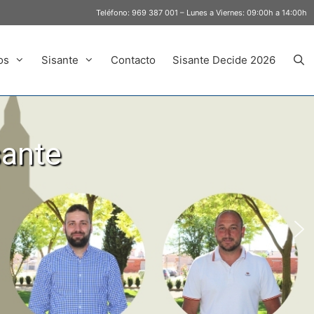
Teléfono:
969 387 001
– Lunes a Viernes: 09:00h a 14:00h
os
Sisante
Contacto
Sisante Decide 2026
sante