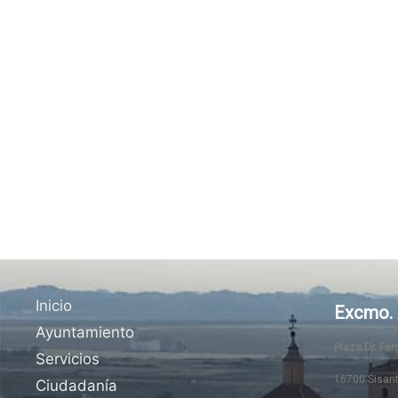
Inicio
Excmo. 
Ayuntamiento
Plaza Dr. Fe
Servicios
16700 Sisan
Ciudadanía