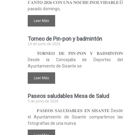
𝐂𝐀𝐍𝐓𝐎 𝟐𝟎𝟐𝟔 𝐂𝐎𝐍 𝐔𝐍𝐀 𝐍𝐎𝐂𝐇𝐄 𝐈𝐍𝐎𝐋𝐕𝐈𝐃𝐀𝐁𝐋𝐄 El
pasado domingo,
Leer Más
Torneo de Pin-pon y badmintón
18 de junio de 2026
𝐓𝐎𝐑𝐍𝐄𝐎 𝐃𝐄 𝐏𝐈𝐍-𝐏𝐎𝐍 𝐘 𝐁𝐀𝐃𝐌𝐈𝐍𝐓𝐎́𝐍
Desde la Concejalía de Deportes del
Ayuntamiento de Sisante se
Leer Más
Paseos saludables Mesa de Salud
5 de junio de 2026
𝐏𝐀𝐒𝐄𝐎𝐒 𝐒𝐀𝐋𝐔𝐃𝐀𝐁𝐋𝐄𝐒 𝐄𝐍 𝐒𝐈𝐒𝐀𝐍𝐓𝐄 Desde
el Ayuntamiento de Sisante compartimos las
fotografías de una nueva