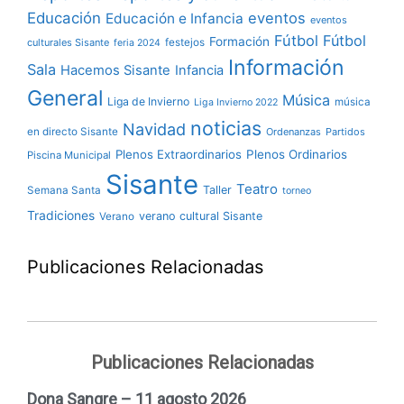
Educación
eventos
Educación e Infancia
eventos
Fútbol
Fútbol
Formación
culturales Sisante
festejos
feria 2024
Información
Sala
Hacemos Sisante
Infancia
General
Música
Liga de Invierno
música
Liga Invierno 2022
noticias
Navidad
en directo Sisante
Ordenanzas
Partidos
Plenos Extraordinarios
Plenos Ordinarios
Piscina Municipal
Sisante
Teatro
Taller
Semana Santa
torneo
Tradiciones
verano cultural Sisante
Verano
Publicaciones Relacionadas
Publicaciones Relacionadas
Dona Sangre – 11 agosto 2026