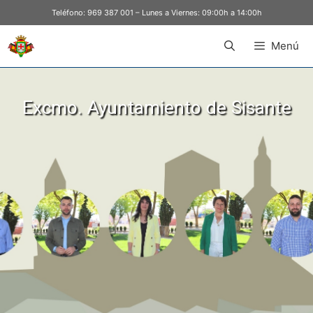
Teléfono:
969 387 001
– Lunes a Viernes: 09:00h a 14:00h
Menú
Excmo. Ayuntamiento de Sisante