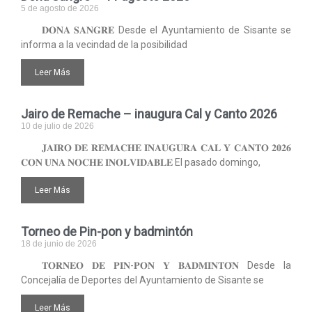
5 de agosto de 2026
𝐃𝐎𝐍𝐀 𝐒𝐀𝐍𝐆𝐑𝐄 Desde el Ayuntamiento de Sisante se
informa a la vecindad de la posibilidad
Leer Más
Jairo de Remache – inaugura Cal y Canto 2026
10 de julio de 2026
𝐉𝐀𝐈𝐑𝐎 𝐃𝐄 𝐑𝐄𝐌𝐀𝐂𝐇𝐄 𝐈𝐍𝐀𝐔𝐆𝐔𝐑𝐀 𝐂𝐀𝐋 𝐘 𝐂𝐀𝐍𝐓𝐎 𝟐𝟎𝟐𝟔
𝐂𝐎𝐍 𝐔𝐍𝐀 𝐍𝐎𝐂𝐇𝐄 𝐈𝐍𝐎𝐋𝐕𝐈𝐃𝐀𝐁𝐋𝐄 El pasado domingo,
Leer Más
Torneo de Pin-pon y badmintón
18 de junio de 2026
𝐓𝐎𝐑𝐍𝐄𝐎 𝐃𝐄 𝐏𝐈𝐍-𝐏𝐎𝐍 𝐘 𝐁𝐀𝐃𝐌𝐈𝐍𝐓𝐎́𝐍 Desde la
Concejalía de Deportes del Ayuntamiento de Sisante se
Leer Más