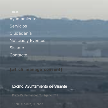
Inicio
Ayuntamiento
Servicios
Ciudadanía
Noticias y Eventos
Sisante
Contacto
[wt_cli_manage_consent]
Excmo. Ayuntamiento de Sisante
Plaza Dr. Fernández Turégano nº 1
16700 Sisante, Cuenca