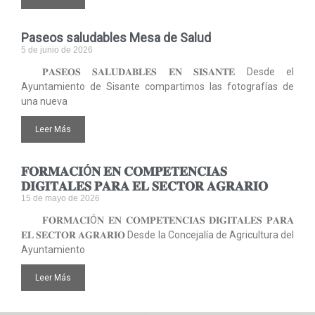
Paseos saludables Mesa de Salud
5 de junio de 2026
𝐏𝐀𝐒𝐄𝐎𝐒 𝐒𝐀𝐋𝐔𝐃𝐀𝐁𝐋𝐄𝐒 𝐄𝐍 𝐒𝐈𝐒𝐀𝐍𝐓𝐄 Desde el
Ayuntamiento de Sisante compartimos las fotografías de
una nueva
Leer Más
𝐅𝐎𝐑𝐌𝐀𝐂𝐈Ó𝐍 𝐄𝐍 𝐂𝐎𝐌𝐏𝐄𝐓𝐄𝐍𝐂𝐈𝐀𝐒
𝐃𝐈𝐆𝐈𝐓𝐀𝐋𝐄𝐒 𝐏𝐀𝐑𝐀 𝐄𝐋 𝐒𝐄𝐂𝐓𝐎𝐑 𝐀𝐆𝐑𝐀𝐑𝐈𝐎
15 de mayo de 2026
𝐅𝐎𝐑𝐌𝐀𝐂𝐈Ó𝐍 𝐄𝐍 𝐂𝐎𝐌𝐏𝐄𝐓𝐄𝐍𝐂𝐈𝐀𝐒 𝐃𝐈𝐆𝐈𝐓𝐀𝐋𝐄𝐒 𝐏𝐀𝐑𝐀
𝐄𝐋 𝐒𝐄𝐂𝐓𝐎𝐑 𝐀𝐆𝐑𝐀𝐑𝐈𝐎 Desde la Concejalía de Agricultura del
Ayuntamiento
Leer Más