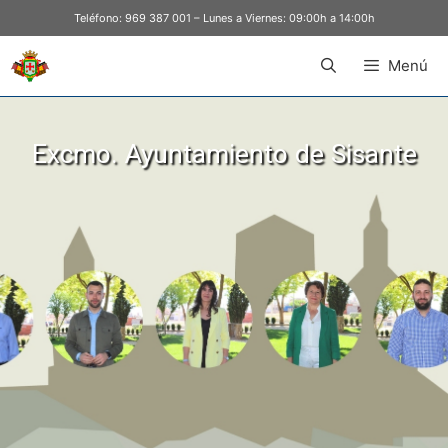
Teléfono:
969 387 001
– Lunes a Viernes: 09:00h a 14:00h
Menú
Excmo. Ayuntamiento de Sisante