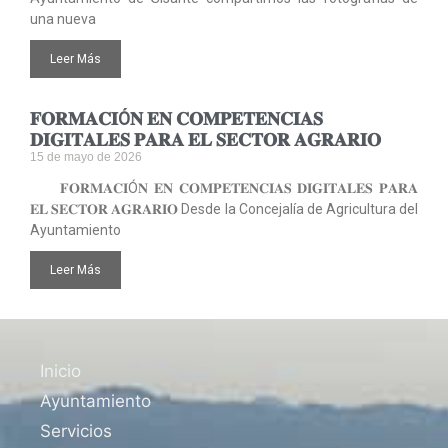
una nueva
Leer Más
𝐅𝐎𝐑𝐌𝐀𝐂𝐈Ó𝐍 𝐄𝐍 𝐂𝐎𝐌𝐏𝐄𝐓𝐄𝐍𝐂𝐈𝐀𝐒
𝐃𝐈𝐆𝐈𝐓𝐀𝐋𝐄𝐒 𝐏𝐀𝐑𝐀 𝐄𝐋 𝐒𝐄𝐂𝐓𝐎𝐑 𝐀𝐆𝐑𝐀𝐑𝐈𝐎
15 de mayo de 2026
𝐅𝐎𝐑𝐌𝐀𝐂𝐈Ó𝐍 𝐄𝐍 𝐂𝐎𝐌𝐏𝐄𝐓𝐄𝐍𝐂𝐈𝐀𝐒 𝐃𝐈𝐆𝐈𝐓𝐀𝐋𝐄𝐒 𝐏𝐀𝐑𝐀
𝐄𝐋 𝐒𝐄𝐂𝐓𝐎𝐑 𝐀𝐆𝐑𝐀𝐑𝐈𝐎 Desde la Concejalía de Agricultura del
Ayuntamiento
Leer Más
Inicio
Ayuntamiento
Servicios