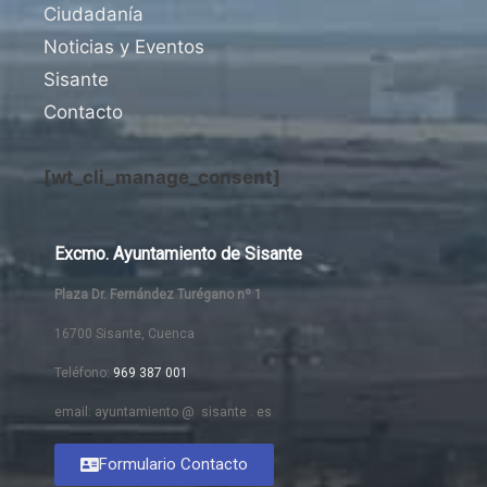
Ciudadanía
Noticias y Eventos
Sisante
Contacto
[wt_cli_manage_consent]
Excmo. Ayuntamiento de Sisante
Plaza Dr. Fernández Turégano nº 1
16700 Sisante, Cuenca
Teléfono:
969 387 001
email: ayuntamiento @ sisante . es
Formulario Contacto