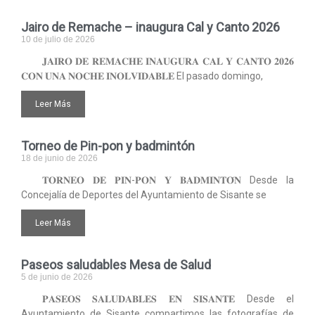
Jairo de Remache – inaugura Cal y Canto 2026
10 de julio de 2026
𝐉𝐀𝐈𝐑𝐎 𝐃𝐄 𝐑𝐄𝐌𝐀𝐂𝐇𝐄 𝐈𝐍𝐀𝐔𝐆𝐔𝐑𝐀 𝐂𝐀𝐋 𝐘 𝐂𝐀𝐍𝐓𝐎 𝟐𝟎𝟐𝟔
𝐂𝐎𝐍 𝐔𝐍𝐀 𝐍𝐎𝐂𝐇𝐄 𝐈𝐍𝐎𝐋𝐕𝐈𝐃𝐀𝐁𝐋𝐄 El pasado domingo,
Leer Más
Torneo de Pin-pon y badmintón
18 de junio de 2026
𝐓𝐎𝐑𝐍𝐄𝐎 𝐃𝐄 𝐏𝐈𝐍-𝐏𝐎𝐍 𝐘 𝐁𝐀𝐃𝐌𝐈𝐍𝐓𝐎́𝐍 Desde la
Concejalía de Deportes del Ayuntamiento de Sisante se
Leer Más
Paseos saludables Mesa de Salud
5 de junio de 2026
𝐏𝐀𝐒𝐄𝐎𝐒 𝐒𝐀𝐋𝐔𝐃𝐀𝐁𝐋𝐄𝐒 𝐄𝐍 𝐒𝐈𝐒𝐀𝐍𝐓𝐄 Desde el
Ayuntamiento de Sisante compartimos las fotografías de