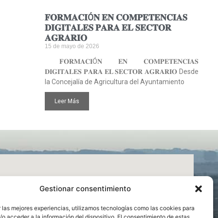
𝐅𝐎𝐑𝐌𝐀𝐂𝐈Ó𝐍 𝐄𝐍 𝐂𝐎𝐌𝐏𝐄𝐓𝐄𝐍𝐂𝐈𝐀𝐒
𝐃𝐈𝐆𝐈𝐓𝐀𝐋𝐄𝐒 𝐏𝐀𝐑𝐀 𝐄𝐋 𝐒𝐄𝐂𝐓𝐎𝐑
𝐀𝐆𝐑𝐀𝐑𝐈𝐎
15 de mayo de 2026
𝐅𝐎𝐑𝐌𝐀𝐂𝐈Ó𝐍 𝐄𝐍 𝐂𝐎𝐌𝐏𝐄𝐓𝐄𝐍𝐂𝐈𝐀𝐒
𝐃𝐈𝐆𝐈𝐓𝐀𝐋𝐄𝐒 𝐏𝐀𝐑𝐀 𝐄𝐋 𝐒𝐄𝐂𝐓𝐎𝐑 𝐀𝐆𝐑𝐀𝐑𝐈𝐎 Desde
la Concejalía de Agricultura del Ayuntamiento
Leer Más
Gestionar consentimiento
 las mejores experiencias, utilizamos tecnologías como las cookies para
o acceder a la información del dispositivo. El consentimiento de estas