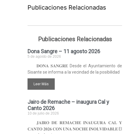
Publicaciones Relacionadas
Publicaciones Relacionadas
Dona Sangre – 11 agosto 2026
5 de agosto de 2026
𝐃𝐎𝐍𝐀 𝐒𝐀𝐍𝐆𝐑𝐄 Desde el Ayuntamiento de
Sisante se informa a la vecindad de la posibilidad
Leer Más
Jairo de Remache – inaugura Cal y
Canto 2026
10 de julio de 2026
𝐉𝐀𝐈𝐑𝐎 𝐃𝐄 𝐑𝐄𝐌𝐀𝐂𝐇𝐄 𝐈𝐍𝐀𝐔𝐆𝐔𝐑𝐀 𝐂𝐀𝐋 𝐘
𝐂𝐀𝐍𝐓𝐎 𝟐𝟎𝟐𝟔 𝐂𝐎𝐍 𝐔𝐍𝐀 𝐍𝐎𝐂𝐇𝐄 𝐈𝐍𝐎𝐋𝐕𝐈𝐃𝐀𝐁𝐋𝐄 El