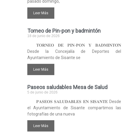
pasado domingo,
Leer Más
Torneo de Pin-pon y badmintón
18 de junio de 2026
𝐓𝐎𝐑𝐍𝐄𝐎 𝐃𝐄 𝐏𝐈𝐍-𝐏𝐎𝐍 𝐘 𝐁𝐀𝐃𝐌𝐈𝐍𝐓𝐎́𝐍
Desde la Concejalía de Deportes del
Ayuntamiento de Sisante se
Leer Más
Paseos saludables Mesa de Salud
5 de junio de 2026
𝐏𝐀𝐒𝐄𝐎𝐒 𝐒𝐀𝐋𝐔𝐃𝐀𝐁𝐋𝐄𝐒 𝐄𝐍 𝐒𝐈𝐒𝐀𝐍𝐓𝐄 Desde
el Ayuntamiento de Sisante compartimos las
fotografías de una nueva
Leer Más