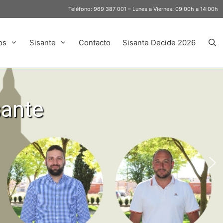
Teléfono:
969 387 001
– Lunes a Viernes: 09:00h a 14:00h
os
Sisante
Contacto
Sisante Decide 2026
sante