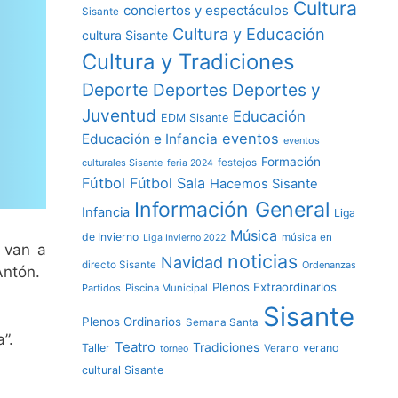
Cultura
conciertos y espectáculos
Sisante
Cultura y Educación
cultura Sisante
Cultura y Tradiciones
Deporte
Deportes y
Deportes
Juventud
Educación
EDM Sisante
eventos
Educación e Infancia
eventos
Formación
culturales Sisante
festejos
feria 2024
Fútbol
Fútbol Sala
Hacemos Sisante
Información General
Infancia
Liga
Música
de Invierno
música en
Liga Invierno 2022
 van a
noticias
Navidad
directo Sisante
Ordenanzas
Antón.
Plenos Extraordinarios
Partidos
Piscina Municipal
Sisante
Plenos Ordinarios
Semana Santa
”.
Teatro
Tradiciones
Taller
verano
Verano
torneo
cultural Sisante