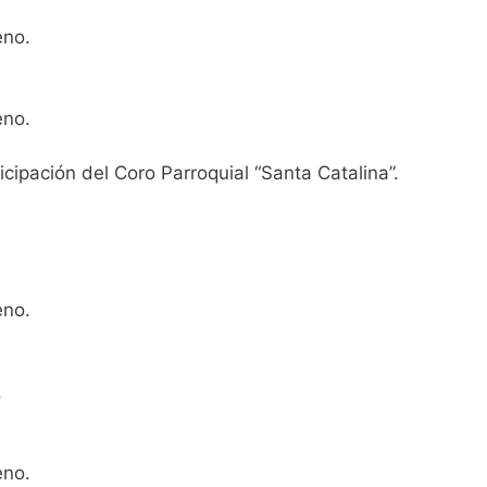
eno.
eno.
cipación del Coro Parroquial “Santa Catalina”.
eno.
.
eno.