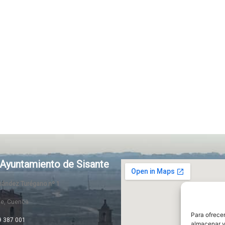
Ayuntamiento de Sisante
rnández Turégano nº 1
te, Cuenca
Para ofrecer
9 387 001
almacenar y/