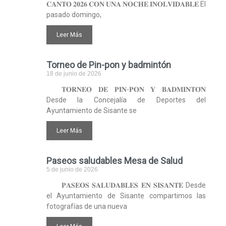
𝐂𝐀𝐍𝐓𝐎 𝟐𝟎𝟐𝟔 𝐂𝐎𝐍 𝐔𝐍𝐀 𝐍𝐎𝐂𝐇𝐄 𝐈𝐍𝐎𝐋𝐕𝐈𝐃𝐀𝐁𝐋𝐄 El
pasado domingo,
Leer Más
Torneo de Pin-pon y badmintón
18 de junio de 2026
𝐓𝐎𝐑𝐍𝐄𝐎 𝐃𝐄 𝐏𝐈𝐍-𝐏𝐎𝐍 𝐘 𝐁𝐀𝐃𝐌𝐈𝐍𝐓𝐎́𝐍
Desde la Concejalía de Deportes del
Ayuntamiento de Sisante se
Leer Más
Paseos saludables Mesa de Salud
5 de junio de 2026
𝐏𝐀𝐒𝐄𝐎𝐒 𝐒𝐀𝐋𝐔𝐃𝐀𝐁𝐋𝐄𝐒 𝐄𝐍 𝐒𝐈𝐒𝐀𝐍𝐓𝐄 Desde
el Ayuntamiento de Sisante compartimos las
fotografías de una nueva