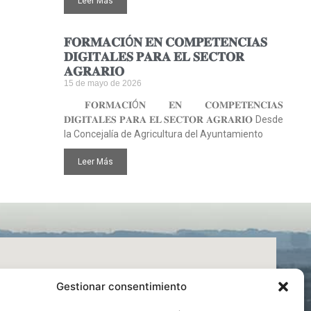
Leer Más
𝐅𝐎𝐑𝐌𝐀𝐂𝐈Ó𝐍 𝐄𝐍 𝐂𝐎𝐌𝐏𝐄𝐓𝐄𝐍𝐂𝐈𝐀𝐒
𝐃𝐈𝐆𝐈𝐓𝐀𝐋𝐄𝐒 𝐏𝐀𝐑𝐀 𝐄𝐋 𝐒𝐄𝐂𝐓𝐎𝐑
𝐀𝐆𝐑𝐀𝐑𝐈𝐎
15 de mayo de 2026
𝐅𝐎𝐑𝐌𝐀𝐂𝐈Ó𝐍 𝐄𝐍 𝐂𝐎𝐌𝐏𝐄𝐓𝐄𝐍𝐂𝐈𝐀𝐒
𝐃𝐈𝐆𝐈𝐓𝐀𝐋𝐄𝐒 𝐏𝐀𝐑𝐀 𝐄𝐋 𝐒𝐄𝐂𝐓𝐎𝐑 𝐀𝐆𝐑𝐀𝐑𝐈𝐎 Desde
la Concejalía de Agricultura del Ayuntamiento
Leer Más
Gestionar consentimiento