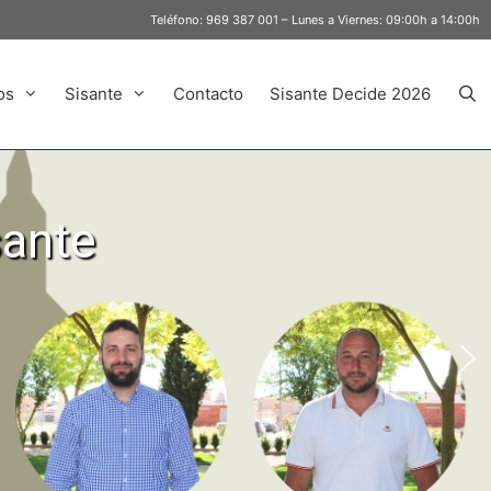
Teléfono:
969 387 001
– Lunes a Viernes: 09:00h a 14:00h
os
Sisante
Contacto
Sisante Decide 2026
sante