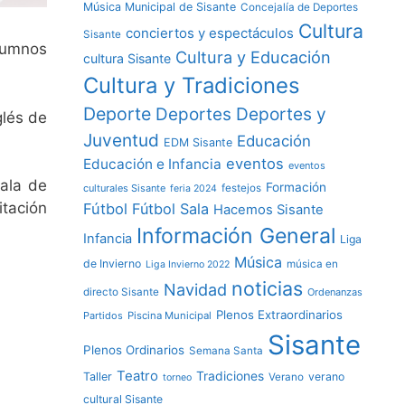
Música Municipal de Sisante
Concejalía de Deportes
Cultura
conciertos y espectáculos
Sisante
alumnos
Cultura y Educación
cultura Sisante
Cultura y Tradiciones
Deporte
Deportes y
Deportes
glés de
Juventud
Educación
EDM Sisante
eventos
Educación e Infancia
eventos
jala de
Formación
culturales Sisante
festejos
feria 2024
itación
Fútbol
Fútbol Sala
Hacemos Sisante
Información General
Infancia
Liga
Música
de Invierno
música en
Liga Invierno 2022
noticias
Navidad
directo Sisante
Ordenanzas
Plenos Extraordinarios
Partidos
Piscina Municipal
Sisante
Plenos Ordinarios
Semana Santa
Teatro
Tradiciones
Taller
verano
Verano
torneo
cultural Sisante