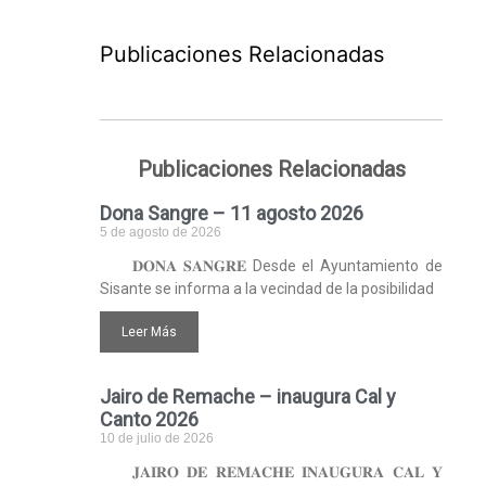
Publicaciones Relacionadas
Publicaciones Relacionadas
Dona Sangre – 11 agosto 2026
5 de agosto de 2026
𝐃𝐎𝐍𝐀 𝐒𝐀𝐍𝐆𝐑𝐄 Desde el Ayuntamiento de
Sisante se informa a la vecindad de la posibilidad
Leer Más
Jairo de Remache – inaugura Cal y
Canto 2026
10 de julio de 2026
𝐉𝐀𝐈𝐑𝐎 𝐃𝐄 𝐑𝐄𝐌𝐀𝐂𝐇𝐄 𝐈𝐍𝐀𝐔𝐆𝐔𝐑𝐀 𝐂𝐀𝐋 𝐘