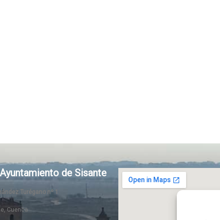
Ayuntamiento de Sisante
rnández Turégano nº 1
te, Cuenca