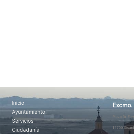
Inicio
Excmo. 
Ayuntamiento
Plaza Dr. Fe
Servicios
16700 Sisan
Ciudadanía