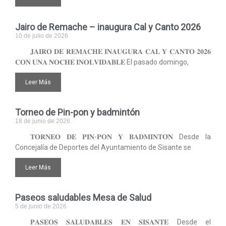
Jairo de Remache – inaugura Cal y Canto 2026
10 de julio de 2026
𝐉𝐀𝐈𝐑𝐎 𝐃𝐄 𝐑𝐄𝐌𝐀𝐂𝐇𝐄 𝐈𝐍𝐀𝐔𝐆𝐔𝐑𝐀 𝐂𝐀𝐋 𝐘 𝐂𝐀𝐍𝐓𝐎 𝟐𝟎𝟐𝟔
𝐂𝐎𝐍 𝐔𝐍𝐀 𝐍𝐎𝐂𝐇𝐄 𝐈𝐍𝐎𝐋𝐕𝐈𝐃𝐀𝐁𝐋𝐄 El pasado domingo,
Leer Más
Torneo de Pin-pon y badmintón
18 de junio de 2026
𝐓𝐎𝐑𝐍𝐄𝐎 𝐃𝐄 𝐏𝐈𝐍-𝐏𝐎𝐍 𝐘 𝐁𝐀𝐃𝐌𝐈𝐍𝐓𝐎́𝐍 Desde la
Concejalía de Deportes del Ayuntamiento de Sisante se
Leer Más
Paseos saludables Mesa de Salud
5 de junio de 2026
𝐏𝐀𝐒𝐄𝐎𝐒 𝐒𝐀𝐋𝐔𝐃𝐀𝐁𝐋𝐄𝐒 𝐄𝐍 𝐒𝐈𝐒𝐀𝐍𝐓𝐄 Desde el