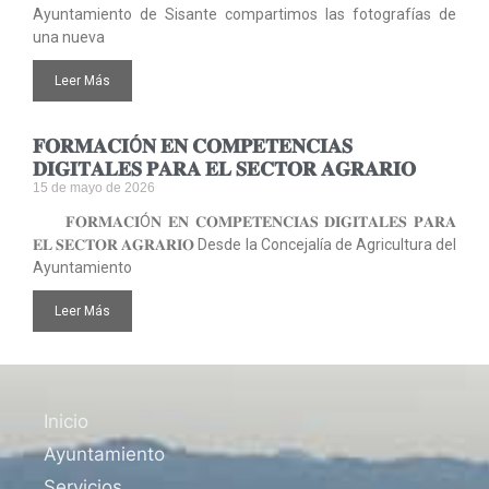
Ayuntamiento de Sisante compartimos las fotografías de
una nueva
Leer Más
𝐅𝐎𝐑𝐌𝐀𝐂𝐈Ó𝐍 𝐄𝐍 𝐂𝐎𝐌𝐏𝐄𝐓𝐄𝐍𝐂𝐈𝐀𝐒
𝐃𝐈𝐆𝐈𝐓𝐀𝐋𝐄𝐒 𝐏𝐀𝐑𝐀 𝐄𝐋 𝐒𝐄𝐂𝐓𝐎𝐑 𝐀𝐆𝐑𝐀𝐑𝐈𝐎
15 de mayo de 2026
𝐅𝐎𝐑𝐌𝐀𝐂𝐈Ó𝐍 𝐄𝐍 𝐂𝐎𝐌𝐏𝐄𝐓𝐄𝐍𝐂𝐈𝐀𝐒 𝐃𝐈𝐆𝐈𝐓𝐀𝐋𝐄𝐒 𝐏𝐀𝐑𝐀
𝐄𝐋 𝐒𝐄𝐂𝐓𝐎𝐑 𝐀𝐆𝐑𝐀𝐑𝐈𝐎 Desde la Concejalía de Agricultura del
Ayuntamiento
Leer Más
Inicio
Ayuntamiento
Servicios