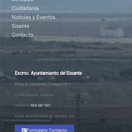
Ciudadanía
Noticias y Eventos
Sisante
Contacto
[wt_cli_manage_consent]
Excmo. Ayuntamiento de Sisante
Plaza Dr. Fernández Turégano nº 1
16700 Sisante, Cuenca
Teléfono:
969 387 001
email: ayuntamiento @ sisante . es
Formulario Contacto