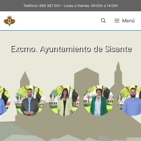
Teléfono:
969 387 001
– Lunes a Viernes: 09:00h a 14:00h
Menú
Excmo. Ayuntamiento de Sisante