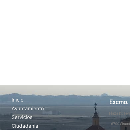
Inicio
Excmo. 
Ayuntamiento
Plaza Dr. Fe
Servicios
16700 Sisan
Ciudadanía