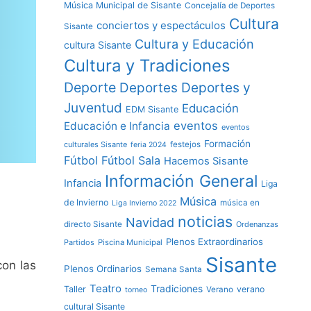
Música Municipal de Sisante
Concejalía de Deportes
Cultura
conciertos y espectáculos
Sisante
Cultura y Educación
cultura Sisante
Cultura y Tradiciones
Deporte
Deportes y
Deportes
Juventud
Educación
EDM Sisante
eventos
Educación e Infancia
eventos
Formación
culturales Sisante
festejos
feria 2024
Fútbol
Fútbol Sala
Hacemos Sisante
Información General
Infancia
Liga
Música
de Invierno
música en
Liga Invierno 2022
noticias
Navidad
directo Sisante
Ordenanzas
Plenos Extraordinarios
Partidos
Piscina Municipal
Sisante
con las
Plenos Ordinarios
Semana Santa
Teatro
Tradiciones
Taller
verano
Verano
torneo
cultural Sisante