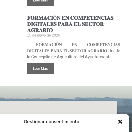
Leer Más
𝐅𝐎𝐑𝐌𝐀𝐂𝐈Ó𝐍 𝐄𝐍 𝐂𝐎𝐌𝐏𝐄𝐓𝐄𝐍𝐂𝐈𝐀𝐒
𝐃𝐈𝐆𝐈𝐓𝐀𝐋𝐄𝐒 𝐏𝐀𝐑𝐀 𝐄𝐋 𝐒𝐄𝐂𝐓𝐎𝐑
𝐀𝐆𝐑𝐀𝐑𝐈𝐎
15 de mayo de 2026
𝐅𝐎𝐑𝐌𝐀𝐂𝐈Ó𝐍 𝐄𝐍 𝐂𝐎𝐌𝐏𝐄𝐓𝐄𝐍𝐂𝐈𝐀𝐒
𝐃𝐈𝐆𝐈𝐓𝐀𝐋𝐄𝐒 𝐏𝐀𝐑𝐀 𝐄𝐋 𝐒𝐄𝐂𝐓𝐎𝐑 𝐀𝐆𝐑𝐀𝐑𝐈𝐎 Desde
la Concejalía de Agricultura del Ayuntamiento
Leer Más
Gestionar consentimiento