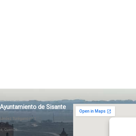
Ayuntamiento de Sisante
rnández Turégano nº 1
te, Cuenca