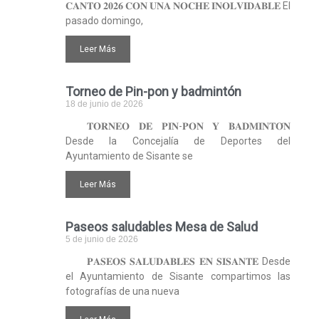
𝐂𝐀𝐍𝐓𝐎 𝟐𝟎𝟐𝟔 𝐂𝐎𝐍 𝐔𝐍𝐀 𝐍𝐎𝐂𝐇𝐄 𝐈𝐍𝐎𝐋𝐕𝐈𝐃𝐀𝐁𝐋𝐄 El
pasado domingo,
Leer Más
Torneo de Pin-pon y badmintón
18 de junio de 2026
𝐓𝐎𝐑𝐍𝐄𝐎 𝐃𝐄 𝐏𝐈𝐍-𝐏𝐎𝐍 𝐘 𝐁𝐀𝐃𝐌𝐈𝐍𝐓𝐎́𝐍
Desde la Concejalía de Deportes del
Ayuntamiento de Sisante se
Leer Más
Paseos saludables Mesa de Salud
5 de junio de 2026
𝐏𝐀𝐒𝐄𝐎𝐒 𝐒𝐀𝐋𝐔𝐃𝐀𝐁𝐋𝐄𝐒 𝐄𝐍 𝐒𝐈𝐒𝐀𝐍𝐓𝐄 Desde
el Ayuntamiento de Sisante compartimos las
fotografías de una nueva