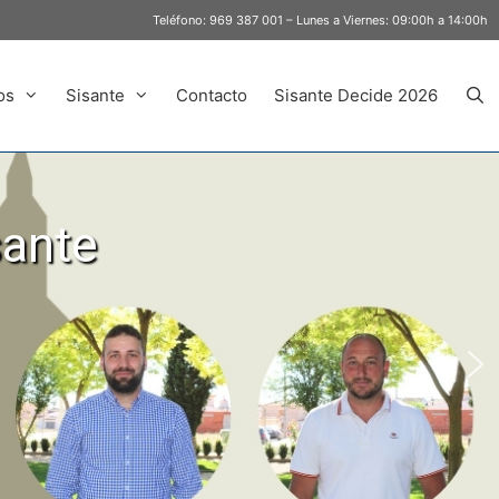
Teléfono:
969 387 001
– Lunes a Viernes: 09:00h a 14:00h
os
Sisante
Contacto
Sisante Decide 2026
sante