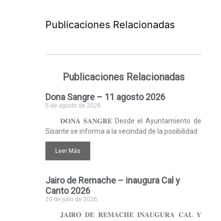
Publicaciones Relacionadas
Publicaciones Relacionadas
Dona Sangre – 11 agosto 2026
5 de agosto de 2026
𝐃𝐎𝐍𝐀 𝐒𝐀𝐍𝐆𝐑𝐄 Desde el Ayuntamiento de
Sisante se informa a la vecindad de la posibilidad
Leer Más
Jairo de Remache – inaugura Cal y
Canto 2026
10 de julio de 2026
𝐉𝐀𝐈𝐑𝐎 𝐃𝐄 𝐑𝐄𝐌𝐀𝐂𝐇𝐄 𝐈𝐍𝐀𝐔𝐆𝐔𝐑𝐀 𝐂𝐀𝐋 𝐘