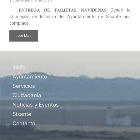
18 de diciembre de 2025
𝐄𝐍𝐓𝐑𝐄𝐆𝐀 𝐃𝐄 𝐓𝐀𝐑𝐉𝐄𝐓𝐀𝐒 𝐍𝐀𝐕𝐈𝐃𝐄𝐍̃𝐀𝐒 Desde la
Concejalía de Infancia del Ayuntamiento de Sisante nos
complace
Leer Más
Inicio
Ayuntamiento
Servicios
Ciudadanía
Noticias y Eventos
Sisante
Contacto