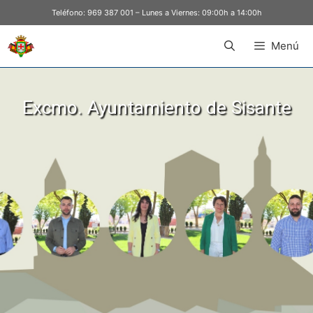
Teléfono:
969 387 001
– Lunes a Viernes: 09:00h a 14:00h
Menú
Excmo. Ayuntamiento de Sisante