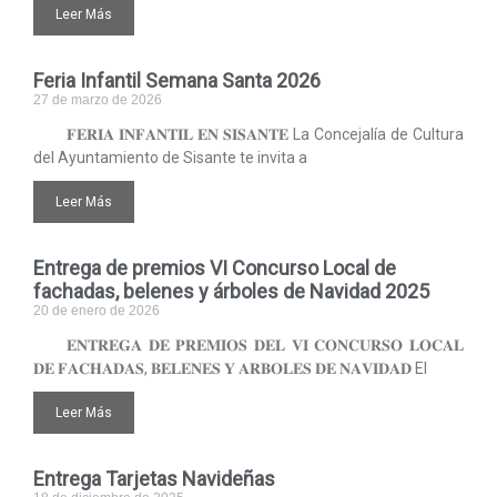
Leer Más
Feria Infantil Semana Santa 2026
27 de marzo de 2026
𝐅𝐄𝐑𝐈𝐀 𝐈𝐍𝐅𝐀𝐍𝐓𝐈𝐋 𝐄𝐍 𝐒𝐈𝐒𝐀𝐍𝐓𝐄 La Concejalía de Cultura
del Ayuntamiento de Sisante te invita a
Leer Más
Entrega de premios VI Concurso Local de
fachadas, belenes y árboles de Navidad 2025
20 de enero de 2026
𝐄𝐍𝐓𝐑𝐄𝐆𝐀 𝐃𝐄 𝐏𝐑𝐄𝐌𝐈𝐎𝐒 𝐃𝐄𝐋 𝐕𝐈 𝐂𝐎𝐍𝐂𝐔𝐑𝐒𝐎 𝐋𝐎𝐂𝐀𝐋
𝐃𝐄 𝐅𝐀𝐂𝐇𝐀𝐃𝐀𝐒, 𝐁𝐄𝐋𝐄𝐍𝐄𝐒 𝐘 𝐀𝐑𝐁𝐎𝐋𝐄𝐒 𝐃𝐄 𝐍𝐀𝐕𝐈𝐃𝐀𝐃 El
Leer Más
Entrega Tarjetas Navideñas