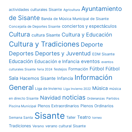
Ayuntamiento
actividades culturales Sisante
Agricultura
de Sisante
Banda de Música Municipal de Sisante
conciertos y espectáculos
Concejalía de Deportes Sisante
Cultura
Cultura y Educación
cultura Sisante
Cultura y Tradiciones
Deporte
Deportes y Juventud
Deportes
EDM Sisante
Educación
eventos
Educación e Infancia
eventos
Fútbol
Fútbol
Formación
culturales Sisante
festejos
feria 2024
Información
Sala
Hacemos Sisante
Infancia
General
Música
Liga de Invierno
música
Liga Invierno 2022
noticias
Navidad
en directo Sisante
Ordenanzas
Partidos
Plenos Extraordinarios
Plenos Ordinarios
Piscina Municipal
Sisante
Teatro
Taller
Semana Santa
torneo
Tradiciones
verano cultural Sisante
Verano