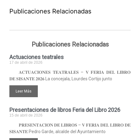
Publicaciones Relacionadas
Publicaciones Relacionadas
Actuaciones teatrales
17 de abril de 2026
𝐀𝐂𝐓𝐔𝐀𝐂𝐈𝐎𝐍𝐄𝐒 𝐓𝐄𝐀𝐓𝐑𝐀𝐋𝐄𝐒 – 𝐕 𝐅𝐄𝐑𝐈𝐀 𝐃𝐄𝐋 𝐋𝐈𝐁𝐑𝐎
𝐃𝐄 𝐒𝐈𝐒𝐀𝐍𝐓𝐄 𝟐𝟎𝟐𝟔 La concejala, Lourdes Cortijo junto
Leer Más
Presentaciones de libros Feria del Libro 2026
15 de abril de 2026
𝐏𝐑𝐄𝐒𝐄𝐍𝐓𝐀𝐂𝐈𝐎́𝐍 𝐃𝐄 𝐋𝐈𝐁𝐑𝐎𝐒 – 𝐕 𝐅𝐄𝐑𝐈𝐀 𝐃𝐄𝐋 𝐋𝐈𝐁𝐑𝐎 𝐃𝐄
𝐒𝐈𝐒𝐀𝐍𝐓𝐄 Pedro Garde, alcalde del Ayuntamiento