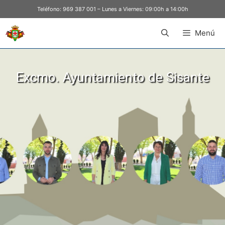
Teléfono:
969 387 001
– Lunes a Viernes: 09:00h a 14:00h
Menú
Excmo. Ayuntamiento de Sisante