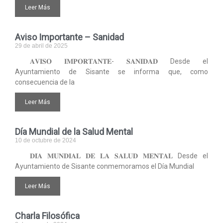
Leer Más
Aviso Importante – Sanidad
29 de abril de 2025
𝐀𝐕𝐈𝐒𝐎 𝐈𝐌𝐏𝐎𝐑𝐓𝐀𝐍𝐓𝐄- 𝐒𝐀𝐍𝐈𝐃𝐀𝐃 Desde el
Ayuntamiento de Sisante se informa que, como
consecuencia de la
Leer Más
Día Mundial de la Salud Mental
10 de octubre de 2024
𝐃𝐈́𝐀 𝐌𝐔𝐍𝐃𝐈𝐀𝐋 𝐃𝐄 𝐋𝐀 𝐒𝐀𝐋𝐔𝐃 𝐌𝐄𝐍𝐓𝐀𝐋 Desde el
Ayuntamiento de Sisante conmemoramos el Día Mundial
Leer Más
Charla Filosófica