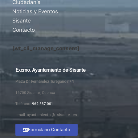
Ciudadanía
Noticias y Eventos
Sisante
Contacto
[wt_cli_manage_consent]
Excmo. Ayuntamiento de Sisante
Plaza Dr. Fernández Turégano nº 1
16700 Sisante, Cuenca
Teléfono:
969 387 001
email: ayuntamiento @ sisante . es
Formulario Contacto