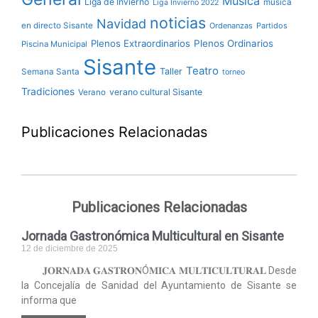
Música
Liga de Invierno
música
Liga Invierno 2022
noticias
Navidad
en directo Sisante
Ordenanzas
Partidos
Plenos Extraordinarios
Plenos Ordinarios
Piscina Municipal
Sisante
Teatro
Taller
Semana Santa
torneo
Tradiciones
verano cultural Sisante
Verano
Publicaciones Relacionadas
Publicaciones Relacionadas
Jornada Gastronómica Multicultural en Sisante
12 de diciembre de 2025
𝐉𝐎𝐑𝐍𝐀𝐃𝐀 𝐆𝐀𝐒𝐓𝐑𝐎𝐍Ó𝐌𝐈𝐂𝐀 𝐌𝐔𝐋𝐓𝐈𝐂𝐔𝐋𝐓𝐔𝐑𝐀𝐋 Desde
la Concejalía de Sanidad del Ayuntamiento de Sisante se
informa que