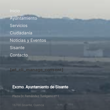
Inicio
Ayuntamiento
Servicios
Ciudadanía
Noticias y Eventos
Sisante
Contacto
[wt_cli_manage_consent]
Excmo. Ayuntamiento de Sisante
Plaza Dr. Fernández Turégano nº 1
16700 Sisante, Cuenca