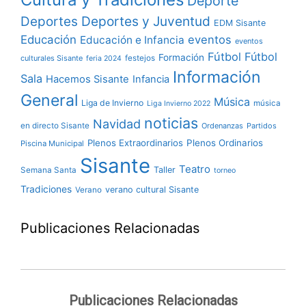
Deporte
Deportes y Juventud
Deportes
EDM Sisante
Educación
eventos
Educación e Infancia
eventos
Fútbol
Fútbol
Formación
culturales Sisante
festejos
feria 2024
Información
Sala
Hacemos Sisante
Infancia
General
Música
Liga de Invierno
música
Liga Invierno 2022
noticias
Navidad
en directo Sisante
Ordenanzas
Partidos
Plenos Extraordinarios
Plenos Ordinarios
Piscina Municipal
Sisante
Teatro
Taller
Semana Santa
torneo
Tradiciones
verano cultural Sisante
Verano
Publicaciones Relacionadas
Publicaciones Relacionadas