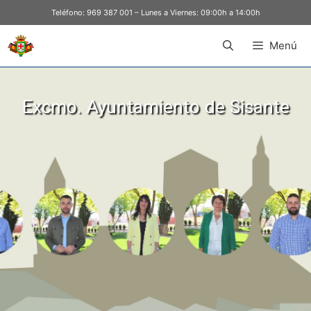
Teléfono:
969 387 001
– Lunes a Viernes: 09:00h a 14:00h
Menú
Excmo. Ayuntamiento de Sisante