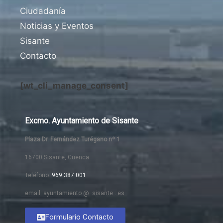
Ciudadanía
Noticias y Eventos
Sisante
Contacto
[wt_cli_manage_consent]
Excmo. Ayuntamiento de Sisante
Plaza Dr. Fernández Turégano nº 1
16700 Sisante, Cuenca
Teléfono:
969 387 001
email: ayuntamiento @ sisante . es
Formulario Contacto