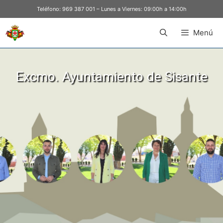
Teléfono:
969 387 001
– Lunes a Viernes: 09:00h a 14:00h
Menú
Excmo. Ayuntamiento de Sisante