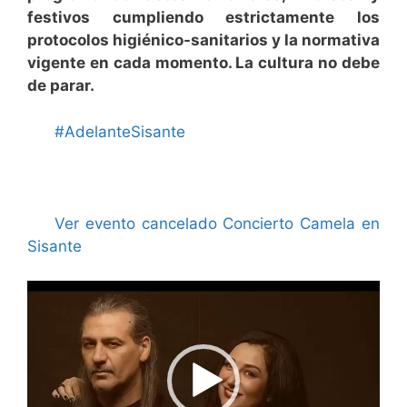
festivos cumpliendo estrictamente los
protocolos higiénico-sanitarios y la normativa
vigente en cada momento. La cultura no debe
de parar.
#AdelanteSisante
Ver evento cancelado Concierto Camela en
Sisante
Reproductor
de
vídeo