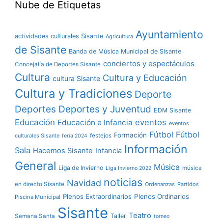
Nube de Etiquetas
Ayuntamiento
actividades culturales Sisante
Agricultura
de Sisante
Banda de Música Municipal de Sisante
conciertos y espectáculos
Concejalía de Deportes Sisante
Cultura
Cultura y Educación
cultura Sisante
Cultura y Tradiciones
Deporte
Deportes y Juventud
Deportes
EDM Sisante
Educación
eventos
Educación e Infancia
eventos
Fútbol
Fútbol
Formación
culturales Sisante
festejos
feria 2024
Información
Sala
Hacemos Sisante
Infancia
General
Música
Liga de Invierno
música
Liga Invierno 2022
noticias
Navidad
en directo Sisante
Ordenanzas
Partidos
Plenos Extraordinarios
Plenos Ordinarios
Piscina Municipal
Sisante
Teatro
Taller
Semana Santa
torneo