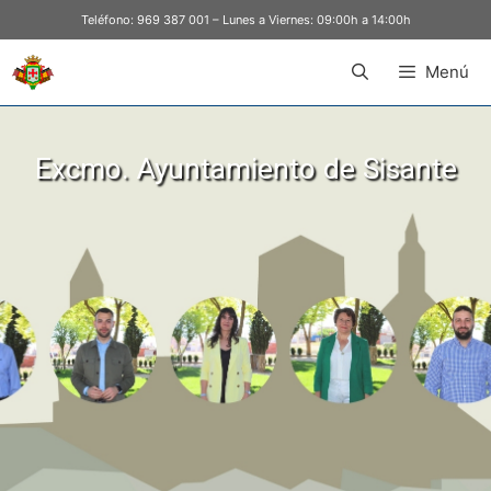
Teléfono:
969 387 001
– Lunes a Viernes: 09:00h a 14:00h
Menú
Excmo. Ayuntamiento de Sisante