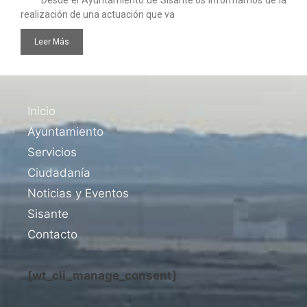
Desde el Ayuntamiento de Sisante os informamos de la
realización de una actuación que va
Leer Más
Inicio
Ayuntamiento
Servicios
Ciudadanía
Noticias y Eventos
Sisante
Contacto
[wt_cli_manage_consent]