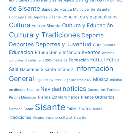
actividades culturales Sisante
Agricultura
de Sisante
Banda de Música Municipal de Sisante
conciertos y espectáculos
Concejalía de Deportes Sisante
Cultura
Cultura y Educación
cultura Sisante
Cultura y Tradiciones
Deporte
Deportes y Juventud
Deportes
EDM Sisante
Educación
eventos
Educación e Infancia
eventos
Fútbol
Fútbol
Formación
culturales Sisante
festejos
feria 2024
Información
Sala
Hacemos Sisante
Infancia
General
Música
Liga de Invierno
música
Liga Invierno 2022
noticias
Navidad
en directo Sisante
Ordenanzas
Partidos
Plenos Extraordinarios
Plenos Ordinarios
Piscina Municipal
Sisante
Teatro
Taller
Semana Santa
torneo
Tradiciones
verano cultural Sisante
Verano