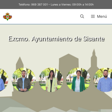
Teléfono:
969 387 001
– Lunes a Viernes: 09:00h a 14:00h
Menú
Excmo. Ayuntamiento de Sisante