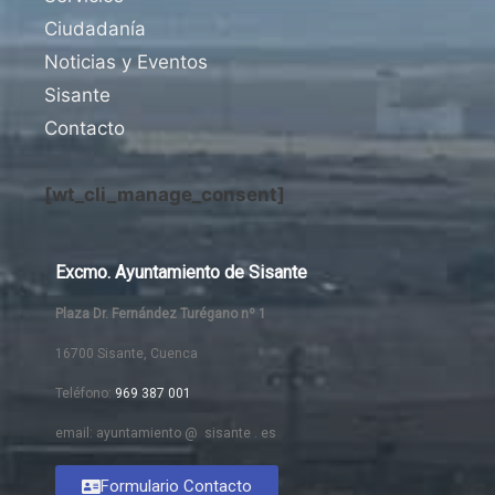
Ciudadanía
Noticias y Eventos
Sisante
Contacto
[wt_cli_manage_consent]
Excmo. Ayuntamiento de Sisante
Plaza Dr. Fernández Turégano nº 1
16700 Sisante, Cuenca
Teléfono:
969 387 001
email: ayuntamiento @ sisante . es
Formulario Contacto