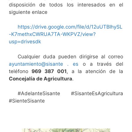
disposición de todos los interesados en el
siguiente enlace
https://drive.google.com/file/d/12uUTBlhySL
-K7methxCWRUA7TA-WKPVZ/view?
usp=drivesdk
Cualquier duda pueden dirigirse al correo
ayuntamiento@sisante . es
o a través del
teléfono
969 387 001
, a la atención de la
Concejalía de Agricultura
.
#AdelanteSisante #SisanteEsAgricultura
#SienteSisante