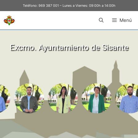
Teléfono:
969 387 001
– Lunes a Viernes: 09:00h a 14:00h
Menú
Excmo. Ayuntamiento de Sisante