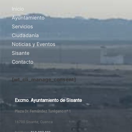
Inicio
Ayuntamiento
Servicios
Ciudadanía
Noticias y Eventos
Sisante
Contacto
[wt_cli_manage_consent]
Excmo. Ayuntamiento de Sisante
Plaza Dr. Fernández Turégano nº 1
16700 Sisante, Cuenca