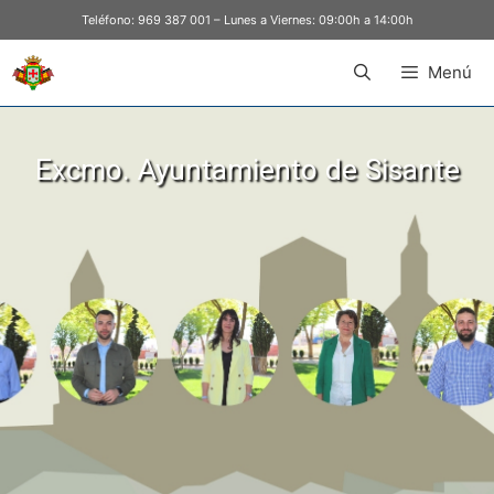
Teléfono:
969 387 001
– Lunes a Viernes: 09:00h a 14:00h
Menú
Excmo. Ayuntamiento de Sisante