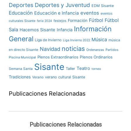
Deportes y Juventud
Deportes
EDM Sisante
Educación
eventos
Educación e Infancia
eventos
Fútbol
Fútbol
Formación
culturales Sisante
festejos
feria 2024
Información
Sala
Hacemos Sisante
Infancia
General
Música
Liga de Invierno
música
Liga Invierno 2022
noticias
Navidad
en directo Sisante
Ordenanzas
Partidos
Plenos Extraordinarios
Plenos Ordinarios
Piscina Municipal
Sisante
Teatro
Taller
Semana Santa
torneo
Tradiciones
verano cultural Sisante
Verano
Publicaciones Relacionadas
Publicaciones Relacionadas