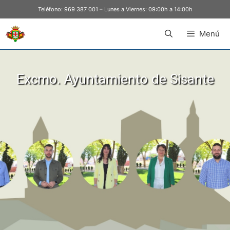
Teléfono:
969 387 001
– Lunes a Viernes: 09:00h a 14:00h
Menú
Excmo. Ayuntamiento de Sisante