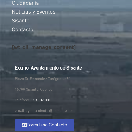
Ciudadanía
Noticias y Eventos
Sisante
Contacto
[wt_cli_manage_consent]
Excmo. Ayuntamiento de Sisante
Plaza Dr. Fernández Turégano nº 1
16700 Sisante, Cuenca
Teléfono:
969 387 001
email: ayuntamiento @ sisante . es
Formulario Contacto