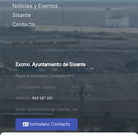
Noticias y Eventos
Sisante
Contacto
[wt_cli_manage_consent]
Excmo. Ayuntamiento de Sisante
Plaza Dr. Fernández Turégano nº 1
16700 Sisante, Cuenca
Teléfono:
969 387 001
email: ayuntamiento @ sisante . es
Formulario Contacto