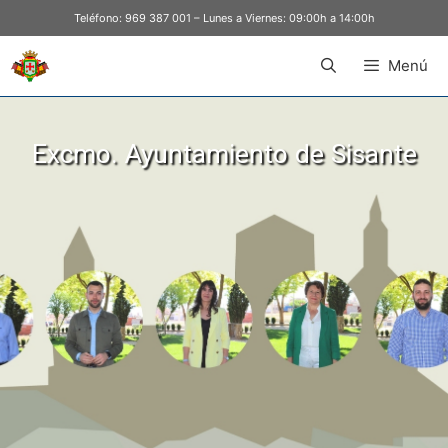
Teléfono:
969 387 001
– Lunes a Viernes: 09:00h a 14:00h
Menú
Excmo. Ayuntamiento de Sisante