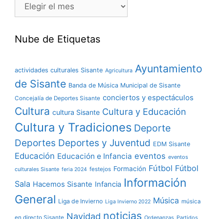
Nube de Etiquetas
Ayuntamiento
actividades culturales Sisante
Agricultura
de Sisante
Banda de Música Municipal de Sisante
conciertos y espectáculos
Concejalía de Deportes Sisante
Cultura
Cultura y Educación
cultura Sisante
Cultura y Tradiciones
Deporte
Deportes y Juventud
Deportes
EDM Sisante
Educación
eventos
Educación e Infancia
eventos
Fútbol
Fútbol
Formación
culturales Sisante
festejos
feria 2024
Información
Sala
Hacemos Sisante
Infancia
General
Música
Liga de Invierno
música
Liga Invierno 2022
noticias
Navidad
en directo Sisante
Ordenanzas
Partidos