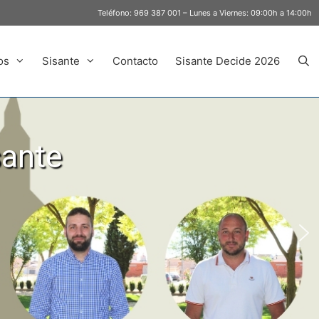
Teléfono:
969 387 001
– Lunes a Viernes: 09:00h a 14:00h
os
Sisante
Contacto
Sisante Decide 2026
sante