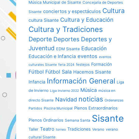
Música Municipal de Sisante
Concejalía de Deportes
Cultura
conciertos y espectáculos
Sisante
Cultura y Educación
cultura Sisante
Cultura y Tradiciones
Deporte
Deportes y
Deportes
Juventud
Educación
EDM Sisante
eventos
Educación e Infancia
eventos
Formación
festejos
culturales Sisante
feria 2024
Fútbol
Fútbol Sala
Hacemos Sisante
Información General
Infancia
Liga
Música
de Invierno
música en
Liga Invierno 2022
noticias
Navidad
directo Sisante
Ordenanzas
Plenos Extraordinarios
Partidos
Piscina Municipal
Sisante
Plenos Ordinarios
Semana Santa
Teatro
Tradiciones
Taller
verano
Verano
torneo
cultural Sisante