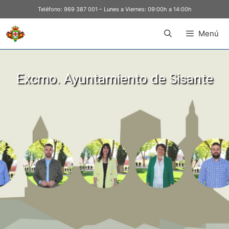
Teléfono:
969 387 001
– Lunes a Viernes: 09:00h a 14:00h
Menú
Excmo. Ayuntamiento de Sisante