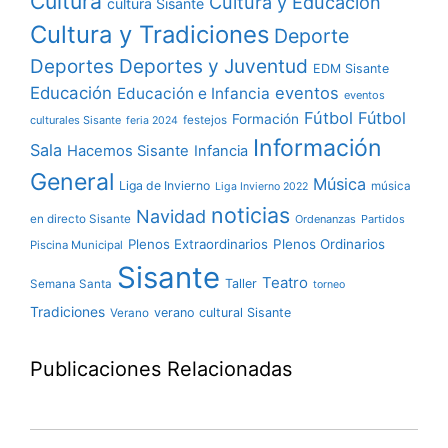
Cultura
Cultura y Educación
cultura Sisante
Cultura y Tradiciones
Deporte
Deportes y Juventud
Deportes
EDM Sisante
Educación
eventos
Educación e Infancia
eventos
Fútbol
Fútbol
Formación
culturales Sisante
festejos
feria 2024
Información
Sala
Hacemos Sisante
Infancia
General
Música
Liga de Invierno
música
Liga Invierno 2022
noticias
Navidad
en directo Sisante
Ordenanzas
Partidos
Plenos Extraordinarios
Plenos Ordinarios
Piscina Municipal
Sisante
Teatro
Taller
Semana Santa
torneo
Tradiciones
verano cultural Sisante
Verano
Publicaciones Relacionadas