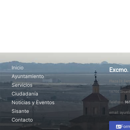
Inicio
Excmo. 
Ayuntamiento
Plaza Dr. Fe
Servicios
16700 Sisan
Ciudadanía
Noticias y Eventos
Teléfono:
96
Sisante
email: ayunt
Contacto
Form