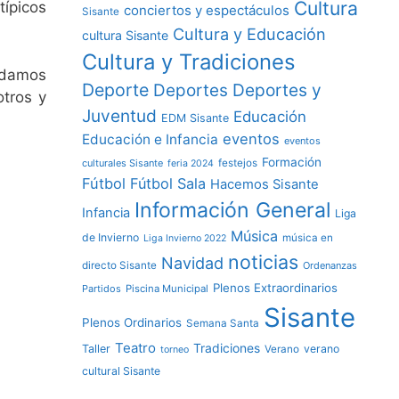
Cultura
típicos
conciertos y espectáculos
Sisante
Cultura y Educación
cultura Sisante
Cultura y Tradiciones
s damos
Deporte
Deportes y
Deportes
tros y
Juventud
Educación
EDM Sisante
eventos
Educación e Infancia
eventos
Formación
culturales Sisante
festejos
feria 2024
Fútbol
Fútbol Sala
Hacemos Sisante
Información General
Infancia
Liga
Música
de Invierno
música en
Liga Invierno 2022
noticias
Navidad
directo Sisante
Ordenanzas
Plenos Extraordinarios
Partidos
Piscina Municipal
Sisante
Plenos Ordinarios
Semana Santa
Teatro
Tradiciones
Taller
verano
Verano
torneo
cultural Sisante