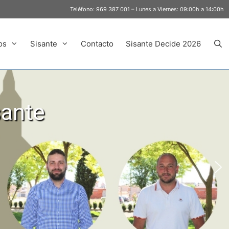
Teléfono:
969 387 001
– Lunes a Viernes: 09:00h a 14:00h
os
Sisante
Contacto
Sisante Decide 2026
sante