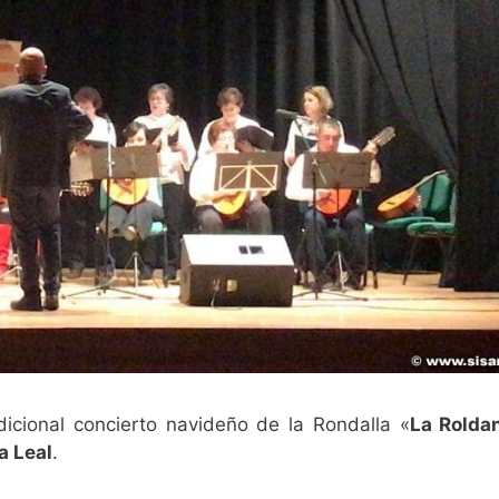
dicional concierto navideño de la Rondalla «
La Rolda
a Leal
.