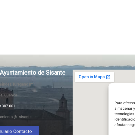
Ayuntamiento de Sisante
rnández Turégano nº 1
te, Cuenca
Para ofrecer
9 387 001
almacenar y/
tecnologías
amiento @ sisante . es
identificaci
afectar nega
ulario Contacto