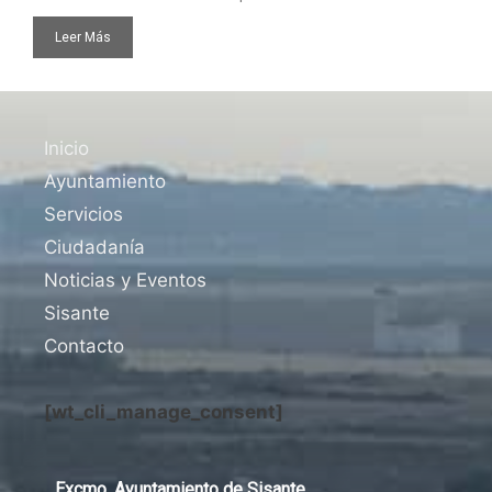
Leer Más
Inicio
Ayuntamiento
Servicios
Ciudadanía
Noticias y Eventos
Sisante
Contacto
[wt_cli_manage_consent]
Excmo. Ayuntamiento de Sisante