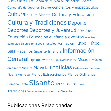
de Sisante
Banda de Música Municipal de Sisante
conciertos y espectáculos
Concejalía de Deportes Sisante
Cultura
Cultura y Educación
cultura Sisante
Cultura y Tradiciones
Deporte
Deportes y Juventud
Deportes
EDM Sisante
Educación
eventos
Educación e Infancia
eventos
Fútbol
Fútbol
Formación
culturales Sisante
festejos
feria 2024
Información
Sala
Hacemos Sisante
Infancia
General
Música
Liga de Invierno
música
Liga Invierno 2022
noticias
Navidad
en directo Sisante
Ordenanzas
Partidos
Plenos Extraordinarios
Plenos Ordinarios
Piscina Municipal
Sisante
Teatro
Taller
Semana Santa
torneo
Tradiciones
verano cultural Sisante
Verano
Publicaciones Relacionadas