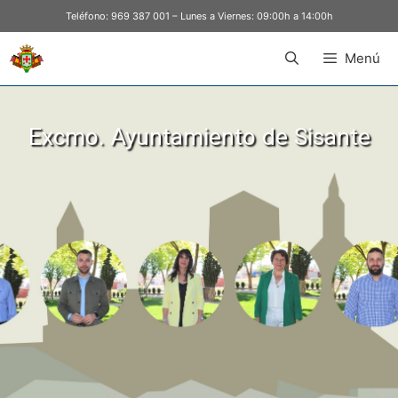
Teléfono:
969 387 001
– Lunes a Viernes: 09:00h a 14:00h
Menú
Excmo. Ayuntamiento de Sisante