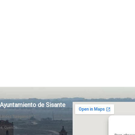
Ayuntamiento de Sisante
rnández Turégano nº 1
te, Cuenca