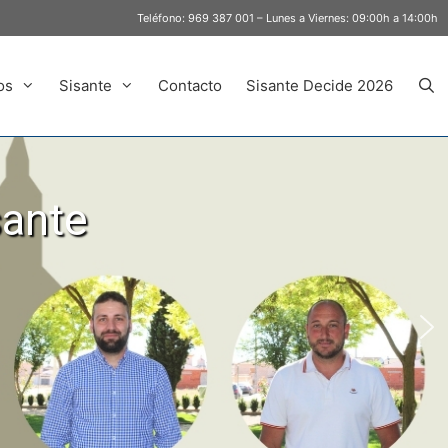
Teléfono:
969 387 001
– Lunes a Viernes: 09:00h a 14:00h
os
Sisante
Contacto
Sisante Decide 2026
sante