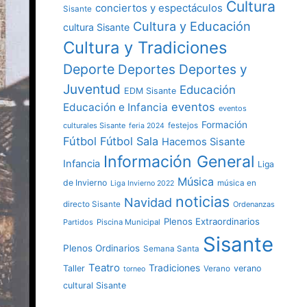
Cultura
conciertos y espectáculos
Sisante
Cultura y Educación
cultura Sisante
Cultura y Tradiciones
Deporte
Deportes y
Deportes
Juventud
Educación
EDM Sisante
eventos
Educación e Infancia
eventos
Formación
culturales Sisante
festejos
feria 2024
Fútbol
Fútbol Sala
Hacemos Sisante
Información General
Infancia
Liga
Música
de Invierno
música en
Liga Invierno 2022
noticias
Navidad
directo Sisante
Ordenanzas
Plenos Extraordinarios
Partidos
Piscina Municipal
Sisante
Plenos Ordinarios
Semana Santa
Teatro
Tradiciones
Taller
verano
Verano
torneo
cultural Sisante