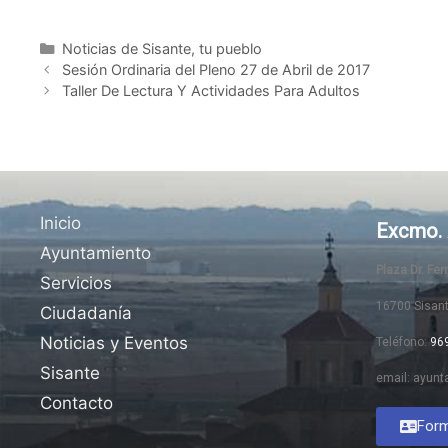
Noticias de Sisante, tu pueblo
Sesión Ordinaria del Pleno 27 de Abril de 2017
Taller De Lectura Y Actividades Para Adultos
Inicio
Excmo. 
Ayuntamiento
Plaza Dr. Fe
Servicios
16700 Sisan
Ciudadanía
Noticias y Eventos
Teléfono:
96
Sisante
email: ayunt
Contacto
Form