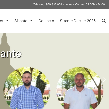
Teléfono:
969 387 001
– Lunes a Viernes: 09:00h a 14:00h
os
Sisante
Contacto
Sisante Decide 2026
sante