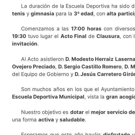
La duración de la Escuela Deportiva ha sido 
tenis
y
gimnasia
para la
3ª edad
, con
alta
partic
Comenzamos a las
17:00 horas
con diverso
19:30
tuvo lugar el
Acto Final
de
Clausura
, con
invitación
.
Al Acto asistieron
D. Modesto Herraiz Lasern
Ovejero Preciado
,
D. Sergio Castillo Romero
,
D. 
del Equipo de Gobierno y
D. Jesús Carretero Giró
Son muchos años en los que el Ayuntamiento
Escuela Deportiva Municipal
, vista la
gran
acogi
Nuestro objetivo es
dotar
el
mejor
servicio
de
una forma
activa
y
saludable
.
Esperamos que este año hayáis
disfrutado