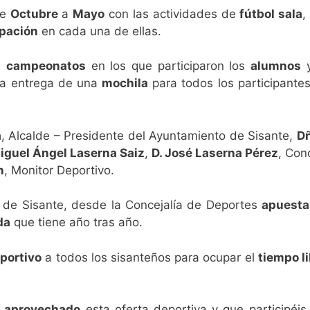
de
Octubre
a
Mayo
con las actividades de
fútbol sala
ipación
en cada una de ellas.
s
campeonatos
en los que participaron los
alumnos
y
 la entrega de una
mochila
para todos los participante
a
, Alcalde – Presidente del Ayuntamiento de Sisante,
Dñ
Miguel Ángel Laserna Saiz
,
D. José Laserna Pérez
, Con
n
, Monitor Deportivo.
 de Sisante, desde la Concejalía de Deportes
apuesta
da
que tiene año tras año.
portivo
a todos los sisanteños para ocupar el
tiempo l
y
aprovechado
esta oferta deportiva y que participéis