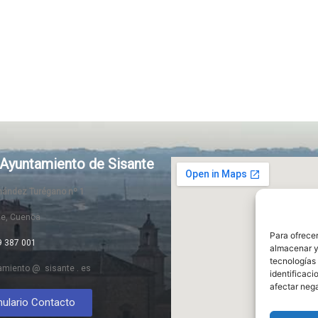
Ayuntamiento de Sisante
rnández Turégano nº 1
te, Cuenca
Para ofrecer
9 387 001
almacenar y/
tecnologías
amiento @ sisante . es
identificaci
afectar nega
ulario Contacto