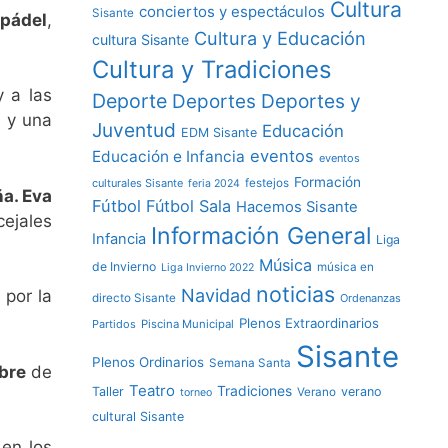
Cultura
conciertos y espectáculos
Sisante
,
pádel
,
Cultura y Educación
cultura Sisante
Cultura y Tradiciones
 a las
Deporte
Deportes y
Deportes
s y una
Juventud
Educación
EDM Sisante
eventos
Educación e Infancia
eventos
Formación
culturales Sisante
festejos
feria 2024
a. Eva
Fútbol
Fútbol Sala
Hacemos Sisante
cejales
Información General
Infancia
Liga
Música
de Invierno
música en
Liga Invierno 2022
noticias
Navidad
por la
directo Sisante
Ordenanzas
Plenos Extraordinarios
Partidos
Piscina Municipal
Sisante
Plenos Ordinarios
Semana Santa
ibre
de
Teatro
Tradiciones
Taller
verano
Verano
torneo
cultural Sisante
 en los