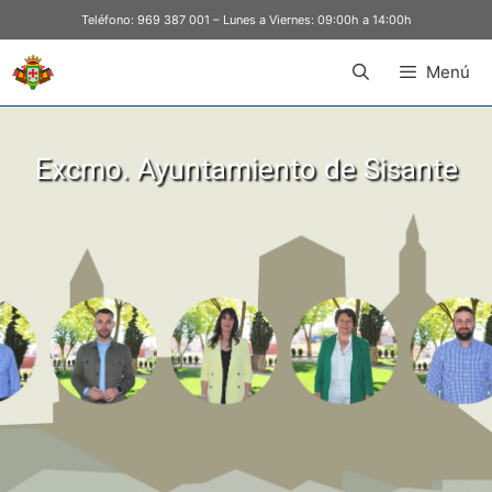
Teléfono:
969 387 001
– Lunes a Viernes: 09:00h a 14:00h
Menú
Excmo. Ayuntamiento de Sisante