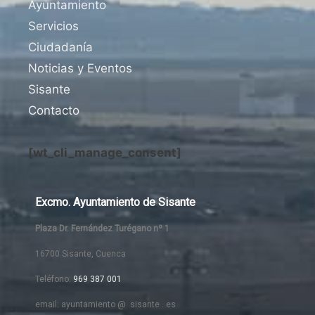
Ayuntamiento
Servicios
Ciudadanía
Noticias y Eventos
Sisante
Contacto
[wt_cli_manage_consent]
Excmo. Ayuntamiento de Sisante
Plaza Dr. Fernández Turégano nº 1
16700 Sisante, Cuenca
Teléfono:
969 387 001
email: ayuntamiento @ sisante . es