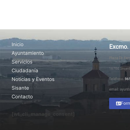
Inicio
Excmo. 
Ayuntamiento
Plaza Dr. Fe
Servicios
16700 Sisan
Ciudadanía
Noticias y Eventos
Teléfono:
96
Sisante
email: ayunt
Contacto
Form
[wt_cli_manage_consent]