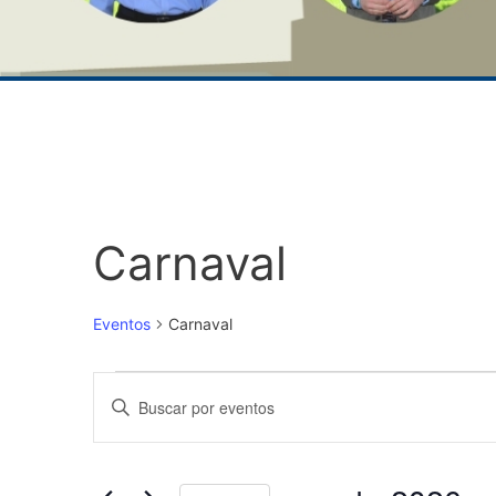
Carnaval
Eventos
Carnaval
N
I
a
n
t
v
r