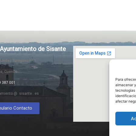
Ayuntamiento de Sisante
rnández Turégano nº 1
te, Cuenca
Para ofrecer
9 387 001
almacenar y/
tecnologías
amiento @ sisante . es
identificaci
afectar nega
ulario Contacto
A