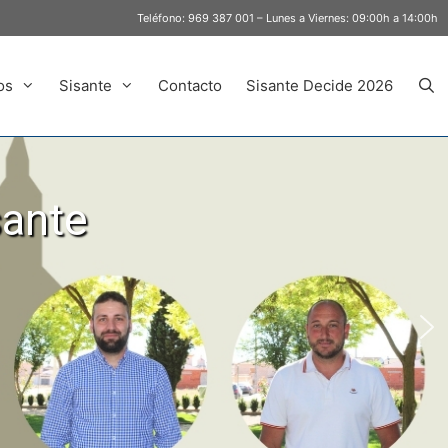
Teléfono:
969 387 001
– Lunes a Viernes: 09:00h a 14:00h
os
Sisante
Contacto
Sisante Decide 2026
sante