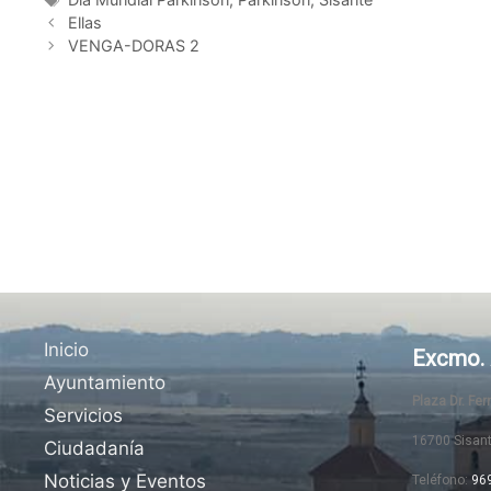
Ellas
VENGA-DORAS 2
Inicio
Excmo. 
Ayuntamiento
Plaza Dr. Fe
Servicios
16700 Sisan
Ciudadanía
Noticias y Eventos
Teléfono:
96