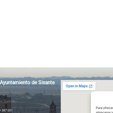
Ayuntamiento de Sisante
rnández Turégano nº 1
te, Cuenca
Para ofrecer
9 387 001
almacenar y/