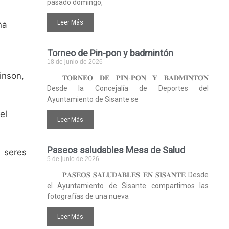
pasado domingo,
Leer Más
na
Torneo de Pin-pon y badmintón
18 de junio de 2026
inson,
𝐓𝐎𝐑𝐍𝐄𝐎 𝐃𝐄 𝐏𝐈𝐍-𝐏𝐎𝐍 𝐘 𝐁𝐀𝐃𝐌𝐈𝐍𝐓𝐎́𝐍
Desde la Concejalía de Deportes del
Ayuntamiento de Sisante se
el
Leer Más
Paseos saludables Mesa de Salud
s seres
5 de junio de 2026
𝐏𝐀𝐒𝐄𝐎𝐒 𝐒𝐀𝐋𝐔𝐃𝐀𝐁𝐋𝐄𝐒 𝐄𝐍 𝐒𝐈𝐒𝐀𝐍𝐓𝐄 Desde
el Ayuntamiento de Sisante compartimos las
fotografías de una nueva
Leer Más