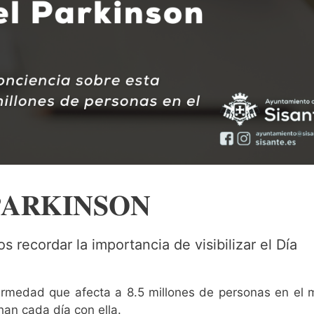
𝐀𝐑𝐊𝐈𝐍𝐒𝐎𝐍
recordar la importancia de visibilizar el Día
rmedad que afecta a 8.5 millones de personas en el 
han cada día con ella.