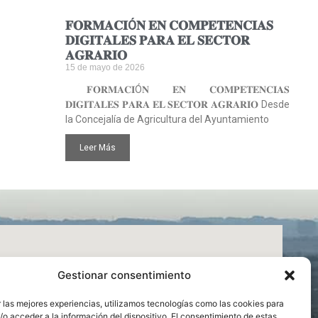
𝐅𝐎𝐑𝐌𝐀𝐂𝐈Ó𝐍 𝐄𝐍 𝐂𝐎𝐌𝐏𝐄𝐓𝐄𝐍𝐂𝐈𝐀𝐒
𝐃𝐈𝐆𝐈𝐓𝐀𝐋𝐄𝐒 𝐏𝐀𝐑𝐀 𝐄𝐋 𝐒𝐄𝐂𝐓𝐎𝐑
𝐀𝐆𝐑𝐀𝐑𝐈𝐎
15 de mayo de 2026
𝐅𝐎𝐑𝐌𝐀𝐂𝐈Ó𝐍 𝐄𝐍 𝐂𝐎𝐌𝐏𝐄𝐓𝐄𝐍𝐂𝐈𝐀𝐒
𝐃𝐈𝐆𝐈𝐓𝐀𝐋𝐄𝐒 𝐏𝐀𝐑𝐀 𝐄𝐋 𝐒𝐄𝐂𝐓𝐎𝐑 𝐀𝐆𝐑𝐀𝐑𝐈𝐎 Desde
la Concejalía de Agricultura del Ayuntamiento
Leer Más
Gestionar consentimiento
 las mejores experiencias, utilizamos tecnologías como las cookies para
o acceder a la información del dispositivo. El consentimiento de estas