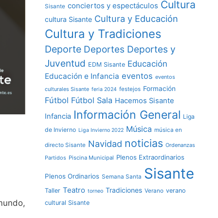
Cultura
conciertos y espectáculos
Sisante
Cultura y Educación
cultura Sisante
Cultura y Tradiciones
Deporte
Deportes y
Deportes
Juventud
Educación
EDM Sisante
eventos
Educación e Infancia
eventos
Formación
culturales Sisante
festejos
feria 2024
Fútbol
Fútbol Sala
Hacemos Sisante
Información General
Infancia
Liga
Música
de Invierno
música en
Liga Invierno 2022
noticias
Navidad
directo Sisante
Ordenanzas
Plenos Extraordinarios
Partidos
Piscina Municipal
Sisante
Plenos Ordinarios
Semana Santa
Teatro
Tradiciones
Taller
verano
Verano
torneo
mundo,
cultural Sisante