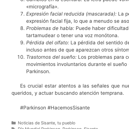
«micrografía».
Expresión facial reducida (mascarada):
La pe
expresión facial fija, lo que a menudo se as
Problemas de habla:
Puede haber dificultad
tartamudear o tener una voz monótona.
Pérdida del olfato:
La pérdida del sentido de
incluso antes de que aparezcan otros sínto
Trastornos del sueño:
Los problemas para co
movimientos involuntarios durante el sueño 
Parkinson.
Es crucial estar atentos a las señales que n
queridos, y actuar buscando atención temprana.
#Parkinson #HacemosSisante
Noticias de Sisante, tu pueblo
Día Mundial Parkinson
,
Parkinson
,
Sisante