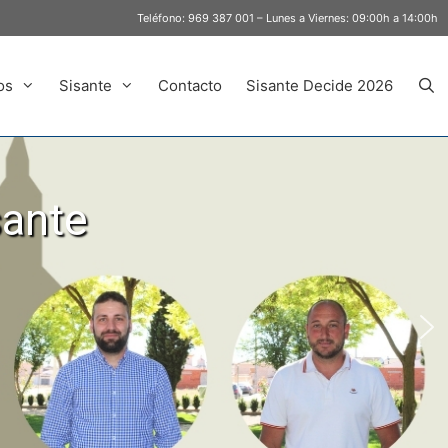
Teléfono:
969 387 001
– Lunes a Viernes: 09:00h a 14:00h
os
Sisante
Contacto
Sisante Decide 2026
sante