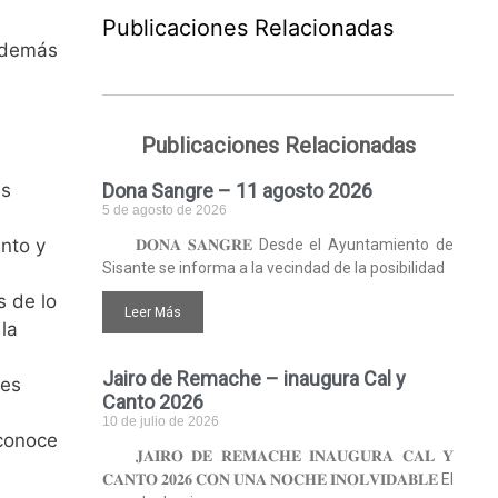
Publicaciones Relacionadas
 además
Publicaciones Relacionadas
as
Dona Sangre – 11 agosto 2026
5 de agosto de 2026
ento y
𝐃𝐎𝐍𝐀 𝐒𝐀𝐍𝐆𝐑𝐄 Desde el Ayuntamiento de
Sisante se informa a la vecindad de la posibilidad
 de lo
Leer Más
la
Jairo de Remache – inaugura Cal y
des
Canto 2026
10 de julio de 2026
 conoce
𝐉𝐀𝐈𝐑𝐎 𝐃𝐄 𝐑𝐄𝐌𝐀𝐂𝐇𝐄 𝐈𝐍𝐀𝐔𝐆𝐔𝐑𝐀 𝐂𝐀𝐋 𝐘
𝐂𝐀𝐍𝐓𝐎 𝟐𝟎𝟐𝟔 𝐂𝐎𝐍 𝐔𝐍𝐀 𝐍𝐎𝐂𝐇𝐄 𝐈𝐍𝐎𝐋𝐕𝐈𝐃𝐀𝐁𝐋𝐄 El