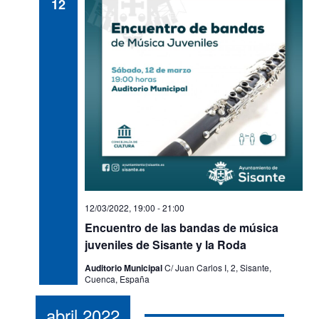
12
s
t
a
s
d
e
E
v
e
n
12/03/2022, 19:00
-
21:00
t
Encuentro de las bandas de música
o
juveniles de Sisante y la Roda
s
Auditorio Municipal
C/ Juan Carlos I, 2, Sisante,
Cuenca, España
abril 2022