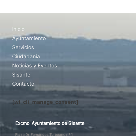
Inicio
Ayuntamiento
Servicios
Ciudadanía
Noticias y Eventos
Sisante
Contacto
[wt_cli_manage_consent]
Excmo. Ayuntamiento de Sisante
Plaza Dr. Fernández Turégano nº 1