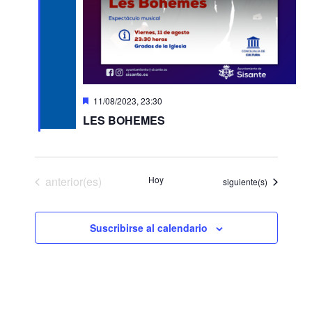
D
11/08/2023, 23:30
e
LES BOHEMES
s
t
a
c
a
d
Eventos
anterior(es)
Hoy
Eventos
siguiente(s)
o
Suscribirse al calendario