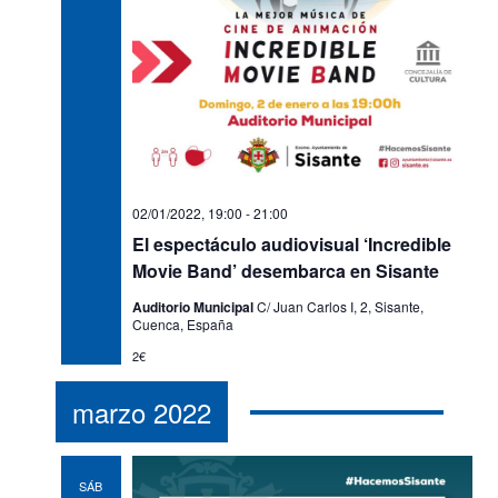
n
ó
d
a
e
n
l
v
d
a
i
e
f
s
e
b
t
c
a
ú
h
s
s
02/01/2022, 19:00
-
21:00
d
a
El espectáculo audiovisual ‘Incredible
q
e
.
Movie Band’ desembarca en Sisante
u
E
v
Auditorio Municipal
C/ Juan Carlos I, 2, Sisante,
e
Cuenca, España
e
d
n
2€
a
t
marzo 2022
y
o
v
i
SÁB