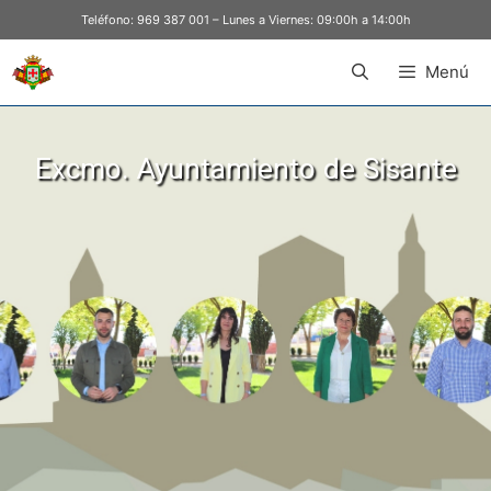
Teléfono:
969 387 001
– Lunes a Viernes: 09:00h a 14:00h
Menú
Excmo. Ayuntamiento de Sisante