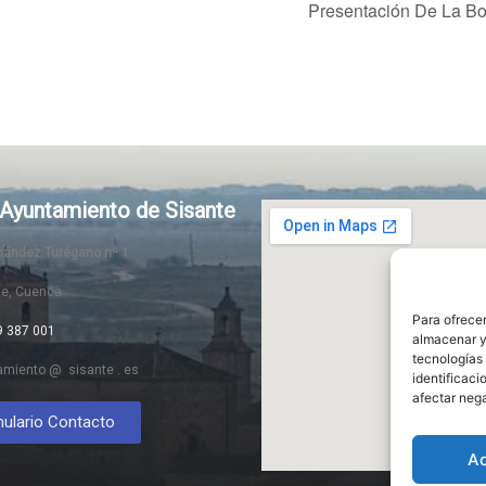
Presentación De La 
Ayuntamiento de Sisante
rnández Turégano nº 1
te, Cuenca
Para ofrecer
9 387 001
almacenar y/
tecnologías
amiento @ sisante . es
identificaci
afectar nega
ulario Contacto
A