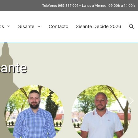
Teléfono:
969 387 001
– Lunes a Viernes: 09:00h a 14:00h
os
Sisante
Contacto
Sisante Decide 2026
sante