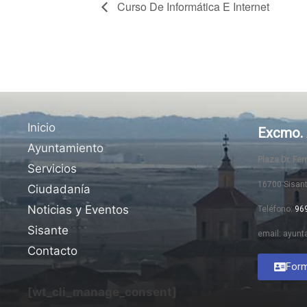
Curso De Informática E Internet
Inicio
Excmo. 
Ayuntamiento
Plaza Dr. Fe
Servicios
16700 Sisan
Ciudadanía
Noticias y Eventos
Teléfono:
96
Sisante
email: ayunt
Contacto
Form
[wt_cli_manage_consent]