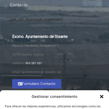
Contacto
[wt_cli_manage_consent]
Excmo. Ayuntamiento de Sisante
Plaza Dr. Fernández Turégano nº 1
16700 Sisante, Cuenca
Teléfono:
969 387 001
email: ayuntamiento @ sisante . es
Formulario Contacto
Gestionar consentimiento
Para ofrecer las mejores experiencias, utilizamos tecnologías como las