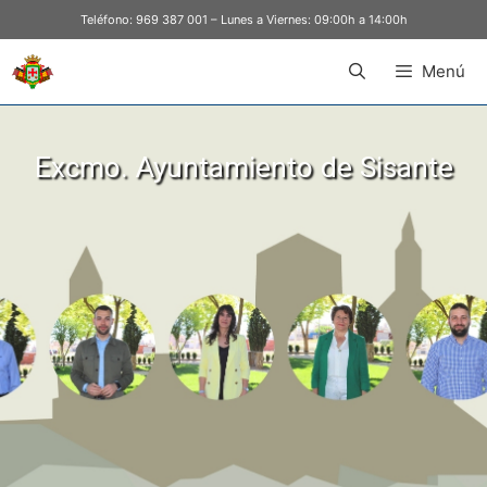
Teléfono:
969 387 001
– Lunes a Viernes: 09:00h a 14:00h
Menú
Excmo. Ayuntamiento de Sisante