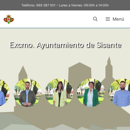
Teléfono:
969 387 001
– Lunes a Viernes: 09:00h a 14:00h
Menú
Excmo. Ayuntamiento de Sisante