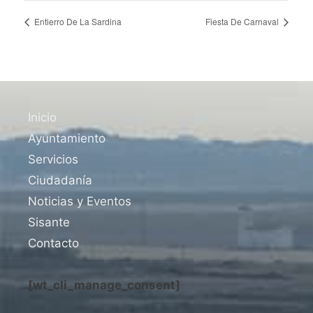
Entierro De La Sardina
Fiesta De Carnaval
Inicio
Ayuntamiento
Servicios
Ciudadanía
Noticias y Eventos
Sisante
Contacto
[wt_cli_manage_consent]