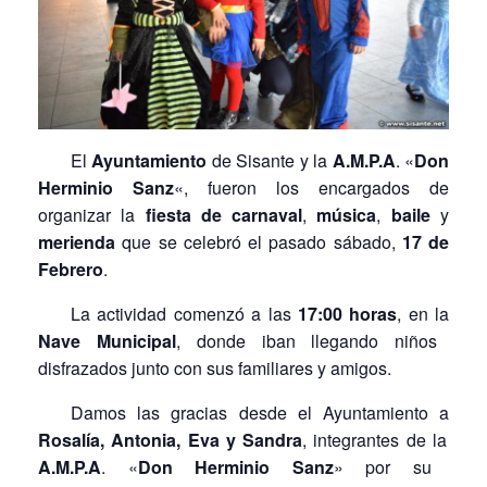
El
Ayuntamiento
de Sisante y la
A.M.P.A
. «
Don
Herminio Sanz
«, fueron los encargados de
organizar la
fiesta de carnaval
,
música
,
baile
y
merienda
que se celebró el pasado sábado,
17 de
Febrero
.
La actividad comenzó a las
17:00 horas
, en la
Nave Municipal
, donde iban llegando niños
disfrazados junto con sus familiares y amigos.
Damos las gracias desde el Ayuntamiento a
Rosalía, Antonia, Eva y Sandra
, integrantes de la
A.M.P.A
. «
Don Herminio Sanz
» por su