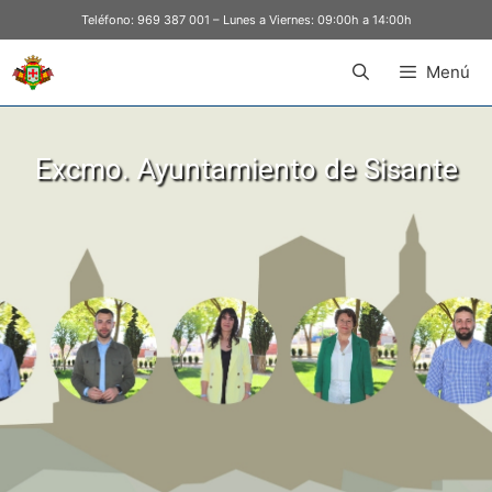
Teléfono:
969 387 001
– Lunes a Viernes: 09:00h a 14:00h
Menú
Excmo. Ayuntamiento de Sisante