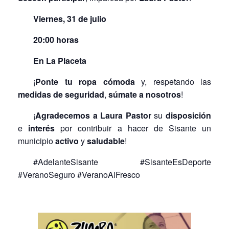
Viernes, 31 de julio
20:00 horas
En La Placeta
¡
Ponte tu ropa cómoda
y, respetando las
medidas de seguridad
,
súmate a nosotros
!
¡
Agradecemos a Laura Pastor
su
disposición
e
interés
por contribuir a hacer de Sisante un
municipio
activo
y
saludable
!
#AdelanteSisante #SisanteEsDeporte
#VeranoSeguro #VeranoAlFresco