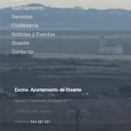
Ayuntamiento
Servicios
Ciudadanía
Noticias y Eventos
Sisante
Contacto
[wt_cli_manage_consent]
Excmo. Ayuntamiento de Sisante
Plaza Dr. Fernández Turégano nº 1
16700 Sisante, Cuenca
Teléfono:
969 387 001