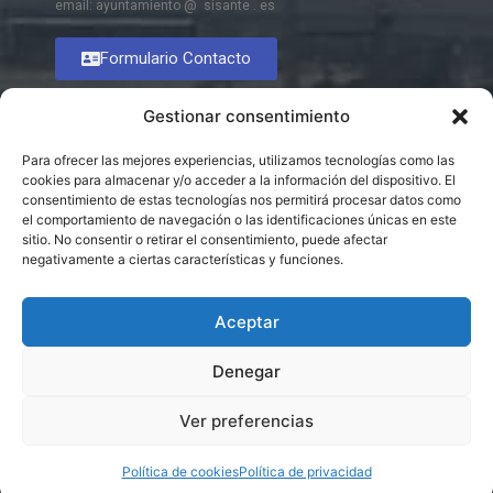
email: ayuntamiento @ sisante . es
Formulario Contacto
Gestionar consentimiento
Para ofrecer las mejores experiencias, utilizamos tecnologías como las
cookies para almacenar y/o acceder a la información del dispositivo. El
consentimiento de estas tecnologías nos permitirá procesar datos como
el comportamiento de navegación o las identificaciones únicas en este
sitio. No consentir o retirar el consentimiento, puede afectar
negativamente a ciertas características y funciones.
Aceptar
Denegar
Ver preferencias
© 2026 Excmo. Ayuntamiento de Sisante
Política de cookies
Política de privacidad